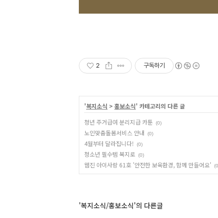
2
구독하기
'
복지소식
>
홍보소식
' 카테고리의 다른 글
청년 주거급여 분리지급 카툰
(0)
노인맞춤돌봄서비스 안내
(0)
4월부터 달라집니다!
(0)
청소년 필수템 복지로
(0)
웹진 아이사랑 61호 '안전한 보육환경, 함께 만들어요'
(0
'복지소식/홍보소식'의 다른글