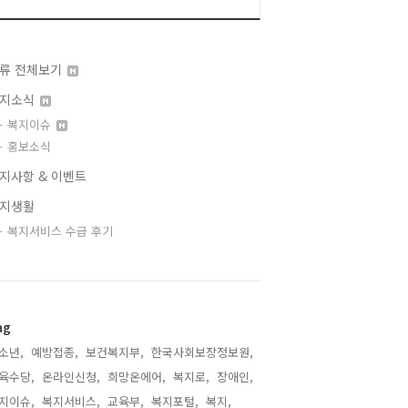
류 전체보기
지소식
복지이슈
홍보소식
지사항 & 이벤트
지생활
복지서비스 수급 후기
ag
소년,
예방접종,
보건복지부,
한국사회보장정보원,
육수당,
온라인신청,
희망온에어,
복지로,
장애인,
지이슈,
복지서비스,
교육부,
복지포털,
복지,