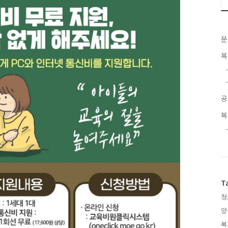
분
복
공
복
T
청
양
복