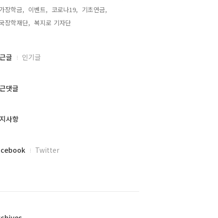
가장학금,
이벤트,
코로나19,
기초연금,
국장학재단,
복지로 기자단,
근글
인기글
근댓글
지사항
acebook
Twitter
rchives