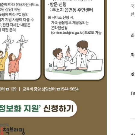
국
한
최
최
근
글
과
최
인
기
글
공
페
F
이
스
북
트
위
터
플
A