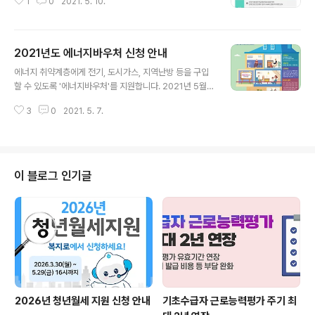
1
0
2021. 5. 10.
2021년도 에너지바우처 신청 안내
글 내용
에너지 취약계층에게 전기, 도시가스, 지역난방 등을 구입
할 수 있도록 '에너지바우처'를 지원합니다. 2021년 5월
21일부터 거주지 읍·면·동 행정복지센터 방문 또는 복지로
3
0
2021. 5. 7.
온라인신청 통해 신청하실 수 있습니다. 보다 자세한 사항
은 아래 링크 및 포스터를 참고하시기 바랍니다. - 출처 : 한
국에너지공단 에너지바우처 온라인신청 바로가기
이 블로그 인기글
2026년 청년월세 지원 신청 안내
기초수급자 근로능력평가 주기 최