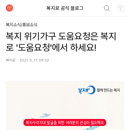
검색하기
복지로 공식 블로그
티스토리
복지소식/홍보소식
복지 위기가구 도움요청은 복지
로 '도움요청'에서 하세요!
복지로
2021. 5. 17. 09:32