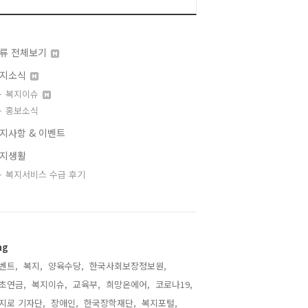
류 전체보기
지소식
복지이슈
홍보소식
지사항 & 이벤트
지생활
복지서비스 수급 후기
ag
벤트,
복지,
양육수당,
한국사회보장정보원,
초연금,
복지이슈,
교육부,
희망온에어,
코로나19,
지로 기자단,
장애인,
한국장학재단,
복지포털,