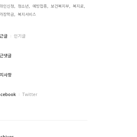
라인신청,
청소년,
예방접종,
보건복지부,
복지로,
가장학금,
복지서비스,
근글
인기글
근댓글
지사항
acebook
Twitter
rchives