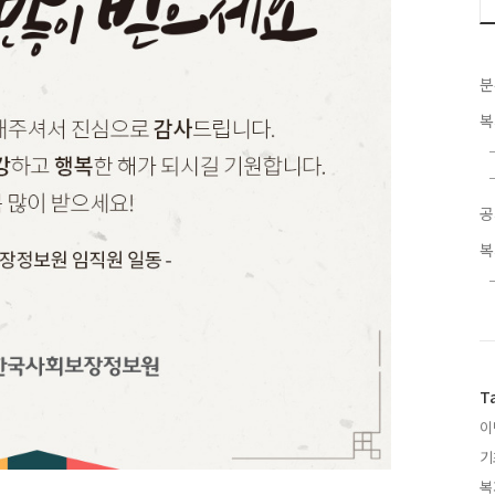
분
복
공
복
T
이
기
복