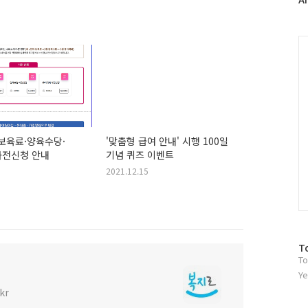
러
그
인
C
 보육료·양육수당·
'맞춤형 급여 안내' 시행 100일
사전신청 안내
기념 퀴즈 이벤트
2021.12.15
방
T
To
문
자
Ye
수
kr