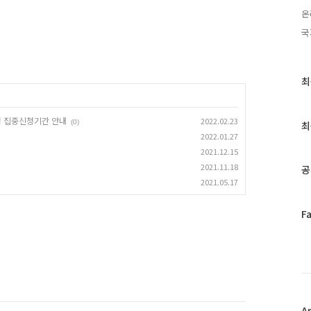
온
국
최
최
근
글
청 집중신청기간 안내
2022.02.23
과
(0)
최
인
2022.01.27
기
2021.12.15
글
2021.11.18
공
2021.05.17
페
F
이
스
북
트
위
터
플
A