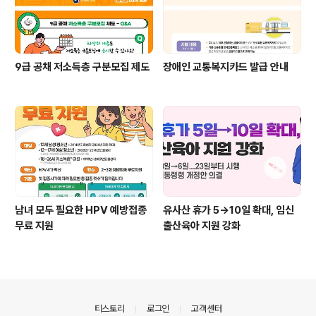
9급 공채 저소득층 구분모집 제도
장애인 교통복지카드 발급 안내
남녀 모두 필요한 HPV 예방접종
유사산 휴가 5→10일 확대, 임신
무료 지원
출산육아 지원 강화
의안내
티스토리
로그인
고객센터