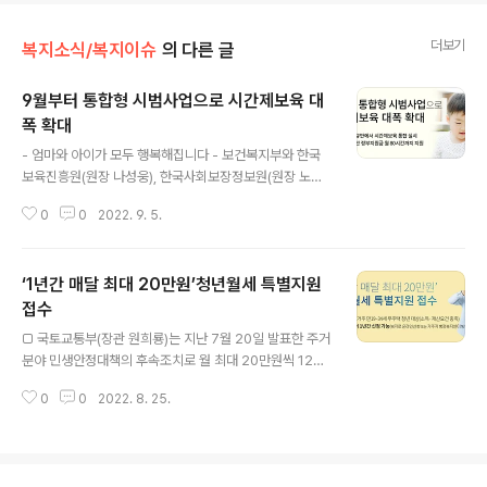
더보기
복지소식/복지이슈
의 다른 글
9월부터 통합형 시범사업으로 시간제보육 대
폭 확대
글 내용
- 엄마와 아이가 모두 행복해집니다 - 보건복지부와 한국
보육진흥원(원장 나성웅), 한국사회보장정보원(원장 노대
명)은 ｢2022년 시간제보육 통합형 시범사업｣을 9월부터
0
0
2022. 9. 5.
내년 2월까지 6개월 간 운영한다고 밝혔다. 시간제보육 서
비스는 가정에서 아이를 돌보는 부모가 병원 이용, 취업 준
비, 단시간 근로 등 사유로 일시적 보육서비스가 필요한 경
‘1년간 매달 최대 20만원’청년월세 특별지원
우 시간 단위로 서비스를 이용하고, 이용시간만큼 보육료
를 지불하는 서비스이다. 현재의 시간제보육반은 정규보육
접수
글 내용
반과 분리하여 별도 공간에서 독립적으로 운영하고 있어,
□ 국토교통부(장관 원희룡)는 지난 7월 20일 발표한 주거
많은 어린이집이 제공하기 어려운 점이 있었다. 새로운 통
분야 민생안정대책의 후속조치로 월 최대 20만원씩 12개
합형 시범사업 모형은 정규보육반의 미충족 정원을 시간제
월 분의 월세를 지원받을 수 있는『청년월세 특별지원』신청
보육으로도 운영할 수 있도록 하여 기존 정규보육반의 보
0
0
2022. 8. 25.
을 8월 22일부터 시작한다고 밝혔다. ㅇ금번 청년월세 특
육 기반(인프라)을 활용한 신속한 확산이 가능할..
별지원은 전국적으로 시행되는 것으로 청년들은 사는 지역
에 관계없이 지원받을 수 있고 어려운 경제여건 속에서도
학업, 취업 준비 등 본연의 삶을 꾸려나가는데 보탬이 될 수