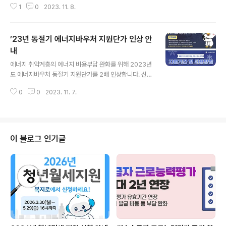
1
0
2023. 11. 8.
우리들의 소중한 개인정보를 지켜주는 서비스입니다. 관련
내용을 아래의 링크에서 확인해 보세요! 출처 : 개인정보보
호위원회 지우개(잊힐 권리) 서비스 제도 안내 바로가기
’23년 동절기 에너지바우처 지원단가 인상 안
내
글 내용
에너지 취약계층의 에너지 비용부담 완화를 위해 2023년
도 에너지바우처 동절기 지원단가를 2배 인상합니다. 신청
관련 내용을 아래의 카드뉴스와 링크에서 알아보세요! 출
0
0
2023. 11. 7.
처 : 한국에너지공단 에너지바우처 온라인 신청 바로가기
에너지바우처 누리집 바로가기
이 블로그 인기글