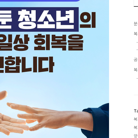
분
복
공
복
T
복
복
양