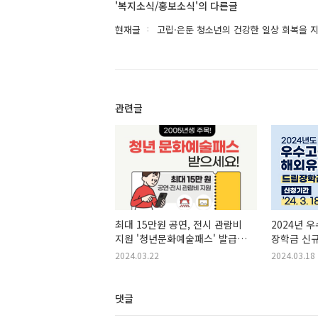
'복지소식/홍보소식'의 다른글
현재글
고립·은둔 청소년의 건강한 일상 회복을 
관련글
최대 15만원 공연, 전시 관람비
2024년 
지원 '청년문화예술패스' 발급
장학금 신
받으세요!
2024.03.22
2024.03.18
댓글