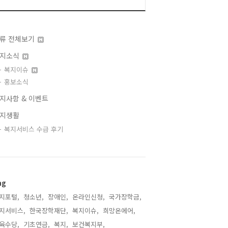
류 전체보기
지소식
복지이슈
홍보소식
지사항 & 이벤트
지생활
복지서비스 수급 후기
ag
지포털,
청소년,
장애인,
온라인신청,
국가장학금,
지서비스,
한국장학재단,
복지이슈,
희망온에어,
육수당,
기초연금,
복지,
보건복지부,