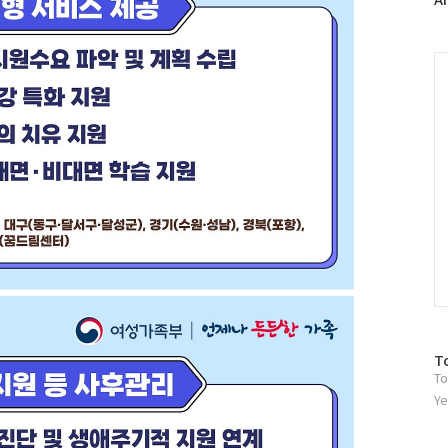
러
그
인
C
방
T
To
문
자
Ye
수