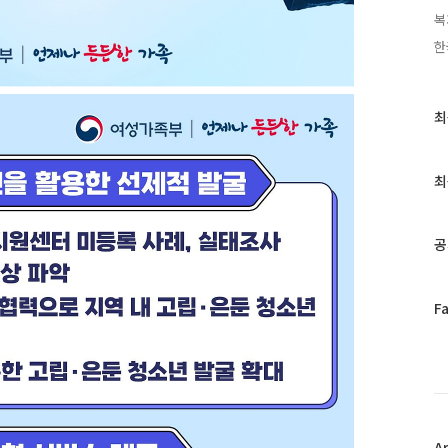
복
한
최
최
근
글
과
최
인
기
글
공
페
F
이
스
북
트
위
터
플
A