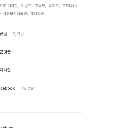
지로 기자단,
이벤트,
교육부,
복지로,
코로나19,
국사회보장정보원,
예방접종,
근글
인기글
근댓글
지사항
acebook
Twitter
rchives