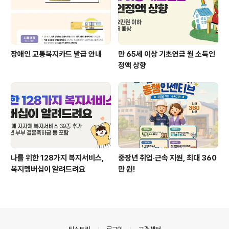
장애인 교통복지카드 발급 안내
만 65세 이상 기초연금 월 소득인
정액 상향
나를 위한 128가지 복지서비스,
중장년 취업·근속 지원, 최대 360
복지멤버십이 알려드려요
만 원!
의안내