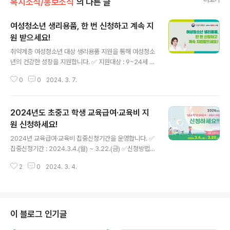
복지소식/홍보소식
의 다른 글
여성청소년 생리용품, 한 번 신청하고 계속 지
원 받으세요!
글 내용
취약계층 여성청소년 대상 생리용품 지원을 통해 여성청소
년의 건강한 성장을 지원합니다. ✅ 지원대상 : 9~24세 여
성청소년 (기초생활보장급여 수급자, 차상위계층, 한부모
0
0
2024. 3. 7.
가족 지원대상자) ✅ 신청 기간 : 2024년 1월 ~ 12월 24
일(화) ✅ 지원 금액 : 월 13,000원 ✅ 신청 방법 : 주소지
읍면동 행정복지센터 방문 또는 복지로 누리집(http://ww
2024년도 초중고 학생 교육급여·교육비 지
w.bokjiro.go.kr)·앱 아래의 포스터에서 관련 내용 알아
보세요😀 출처 : 여성가족부
원 신청하세요!
글 내용
2024년 교육급여·교육비 집중신청기간을 운영합니다. ✅
집중신청기간 : 2024.3.4.(월) ~ 3.22.(금) ✅신청방법 :
거주지 읍면동 주민센터 방문 또는 온라인 신청 👉 복지로
2
0
2024. 3. 4.
(https://www.bokjiro.go.kr) 👉 교육비 원클릭 (one
click.neis.go.kr) 아래의 포스터에서 자세한 내용을 알아
보세요! 😊 출처 : 교육부
이 블로그 인기글