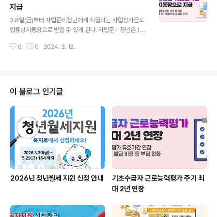
방비 50% 매칭 별도)의 사업비를 지원한다. □ 선정된 39
지급
글 내용
개 지자체는 읍면동별 특성을 반영하여 지역공동체를 활용
3.8일(금)부터 자립준비청년에게 지급되는 자립정착금도
한 안전협의체를 구성하여 운영한다. ○ ‘읍면동 안전협의
압류방지통장으로 받을 수 있게 된다. 자립준비청년은 18
체’는 노후화된 도심지, 고령자가 많은 농촌지역 등 지역별
세가 되어 아동복지시설, 가정위탁 등에서 독립해야 할 때
특성에 따라 화재예방, 취약가구 점검 등 지역맞춤형 안전
0
0
2024. 3. 12.
자립정착금*을 수령할 수 있다. 하지만 당사자의 신용 문제
관리 역할을 수행하고,..
나 금융상황에 따라 기존 통장들이 모두 압류되어있거나,
자립정착금이 압류되는 경우 청년들의 자립에 사용되지 못
하는 문제가 종종 발생하였다. * 지역에 따라 1,000만~2,
000만 원 지급 이러한 문제를 해결하기 위해 보건복지부
이 블로그 인기글
(장관 조규홍)는 자립정착금도 압류방지통장으로 지급할
수 있도록 제도를 개선하였다. 해당 조치는 3월 8일부터
적용되며, 압류방지 전용통장인 행복지킴이통장*을 새로
발급받거나 기존의 행복지킴이통장을 활용하여 자립정착
금을 신청할 수 있다. * 기초생활보장급여, ..
2026년 청년월세 지원 신청 안내
기초수급자 근로능력평가 주기 최
대 2년 연장