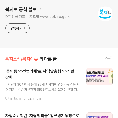
복지로 공식 블로그
대한민국 대표 복지포털 www.bokjiro.go.kr
구독하기
더보기
복지소식/복지이슈
의 다른 글
'읍면동 안전협의체'로 지역맞춤형 안전 관리
강화
글 내용
- 지난해 30개에서 올해 39개 지자체에 안전기능 강화 확
대 지원 - 각종 재난현장 최일선으로서의 읍면동 역할 재정
립 기대 □ 행정안전부(장관 이상민)는 2024년 ‘읍면동 스
0
0
2024. 3. 20.
마트 복지·안전서비스 개선모델 개발 지원사업’ 공모를 통
해 최종 39곳을 지원대상으로 선정했다고 밝혔다. ○ 이번
공모사업은 주민생활·복지 중심의 읍면동 기능에 재난안전
자립준비청년 '자립정착금' 압류방지통장으로
관리기능을 강화하기 위해 총 13억 5천만 원(국비 기준, 지