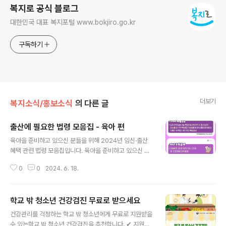
복지로 공식 블로그
대한민국 대표 복지포털 www.bokjiro.go.kr
구독하기
더보기
복지소식/홍보소식
의 다른 글
출산에 필요한 법령 모음집 - 육아 편
글 내용
육아을 준비하고 있으신 분들을 위해 2024년 임신·출산
혜택 관련 법령 모음집입니다. 육아을 준비하고 있으신 분
들을 위해2024년 임신·출산 혜택 공유드립니다!- 보육료
0
0
2024. 6. 18.
지원- 유아학비 지원- 가정양육수당 지원- 아동수당&부모
급여- 영유아 건강검진 지원- 자녀장려금 지급- 아이돌봄
서비스 지원- 시간제보육 서비스 지원- 다자녀 특별공급-
학교 밖 청소년 건강검진 무료로 받으세요
자녀 소득공제- 자녀 세액공제- 영유아 의료비 세액공제-
글 내용
육아휴직 및 육아휴직 급여- 육아기 근로시간 단축- 육아
건강관리를 걱정하는 학교 밖 청소년에게 무료로 지원받을
기 근로시간 단축 고용안정장려금- 육아휴직 고용안정장
수 있는학교 밖 청소년 건강검진을 추천합니다. ✔ 지원대