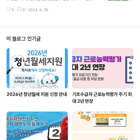
려금- 출산 육아기 대체인력 고용안정장려금 자세한 사항
상9세 이상 18세 이하의 학교밖청소년 ✔ 지원내용26개
은 아래 카드뉴스를 통해 확인해 주세요. 출처 : 법제처
0
0
2024. 6. 18.
항목의 기본 검진 무료 지원 자세한 사항은 아래 카드 뉴스
를 참고해보시기 바랍니다. 출처 : 여성가족부
이 블로그 인기글
2026년 청년월세 지원 신청 안내
기초수급자 근로능력평가 주기 최
대 2년 연장