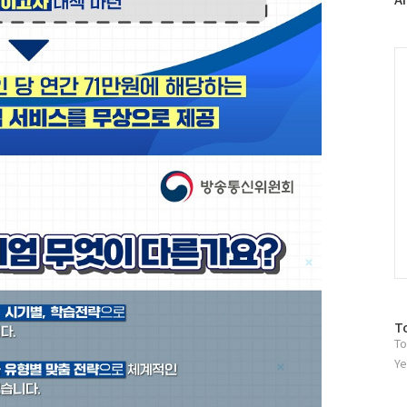
러
그
인
C
방
T
To
문
자
Ye
수