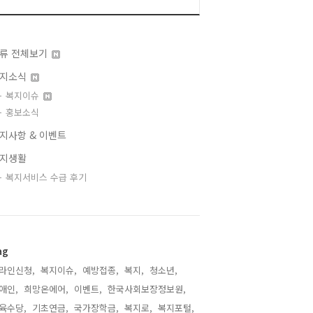
류 전체보기
지소식
복지이슈
홍보소식
지사항 & 이벤트
지생활
복지서비스 수급 후기
ag
라인신청,
복지이슈,
예방접종,
복지,
청소년,
애인,
희망온에어,
이벤트,
한국사회보장정보원,
육수당,
기초연금,
국가장학금,
복지로,
복지포털,