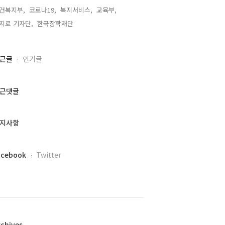
건복지부,
코로나19,
복지서비스,
교육부,
지로 기자단,
한국장학재단,
근글
인기글
근댓글
지사항
acebook
Twitter
rchives