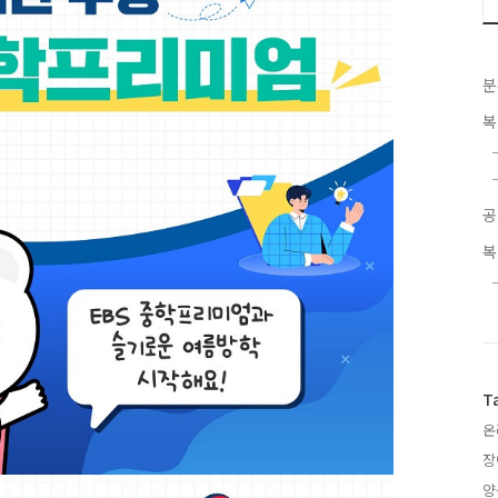
분
복
공
복
T
온
장
양