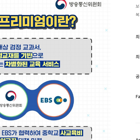
보
복
최
최
근
글
과
최
인
기
글
공
페
F
이
스
북
트
위
터
플
A