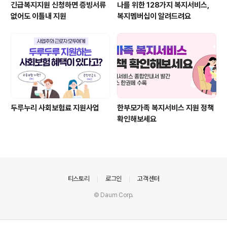
긴급복지지원 신청하면 증빙서류
나를 위한 128가지 복지서비스,
없어도 이틀내 지원
복지멤버십이 알려드려요
두루누리 사회보험료 지원사업
한부모가족 복지서비스 지원 정책
확인해보세요
의안내
티스토리
로그인
고객센터
© Daum Corp.