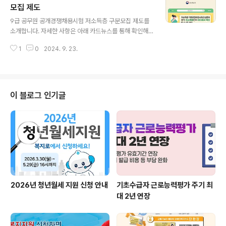
모집 제도
글 내용
9급 공무원 공개경쟁채용시험 저소득층 구분모집 제도를
소개합니다. 자세한 사항은 아래 카드뉴스를 통해 확인해
주세요. 출처 : 인사혁신처 ▼ 또 다른 복지로를 소개합니
1
0
2024. 9. 23.
다 ▼
이 블로그 인기글
2026년 청년월세 지원 신청 안내
기초수급자 근로능력평가 주기 최
대 2년 연장