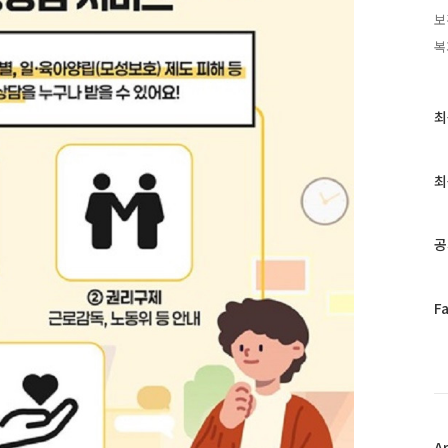
보
복
최
최
근
글
과
최
인
기
글
공
페
F
이
스
북
트
위
터
플
A