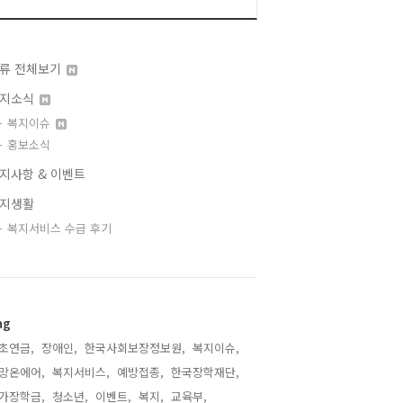
류 전체보기
지소식
복지이슈
홍보소식
지사항 & 이벤트
지생활
복지서비스 수급 후기
ag
초연금,
장애인,
한국사회보장정보원,
복지이슈,
망온에어,
복지서비스,
예방접종,
한국장학재단,
가장학금,
청소년,
이벤트,
복지,
교육부,