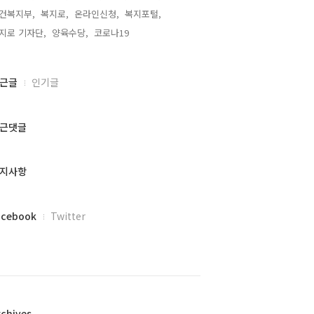
건복지부,
복지로,
온라인신청,
복지포털,
지로 기자단,
양육수당,
코로나19,
근글
인기글
근댓글
지사항
acebook
Twitter
rchives