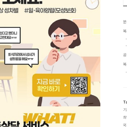
분
복
공
복
T
기
희
국