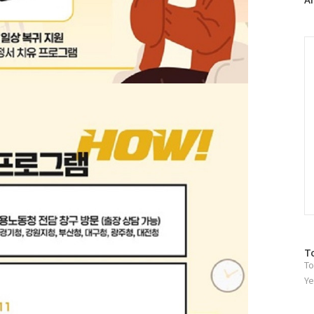
러
그
인
C
방
T
To
문
자
Ye
수