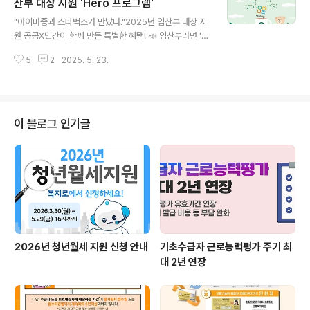
학기 1차 국가장학금 신청하세요!
산부 대상 지원 'Hero 프로그램'
글 내용
"아이마중과 스타벅스가 만났다."2025년 임산부 대상 지
원 공공X민간이 함께 만든 특별한 혜택! 📣 임산부라면 '아
이마중'앱에서 📱 ✨스타벅스 히어로 프로그램✨ 꼭 신청
5
2
2025. 5. 23.
하세요! 자세한 내용은 아래 카드뉴스와 아이마중 앱에서
확인해보세요! "지금 아이마중앱을 다운로드 받으세요!" 한
국사회보장정보원으로 업무협약 내용 보러가기
이 블로그 인기글
2026년 청년월세 지원 신청 안내
기초수급자 근로능력평가 주기 최
대 2년 연장