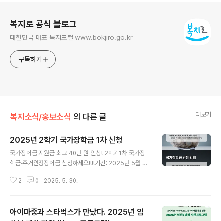
로그 정보
복지로 공식 블로그
대한민국 대표 복지포털 www.bokjiro.go.kr
구독하기
더보기
복지소식/홍보소식
의 다른 글
2025년 2학기 국가장학금 1차 신청
글 내용
국가장학금 지원금 최고 40만 원 인상! 2학기1차 국가장
학금·주거안정장학금 신청하세요!!!!기간: 2025년 5월 23
일(금) 9시부터 ~ 6월 23일(월) 18시까지- 대상: 모든 대
2
0
2025. 5. 30.
학생(재학생은 반드시 이번 1차 기간에 신청)- 방법: 한국
장학재단 누리집(www.kosaf.go.kr)과 이동통신 앱에서
신청 가능 교육부와 한국장학재단에서 알립니다! "5월 23
아이마중과 스타벅스가 만났다. 2025년 임
일(금) 9시부터 6월 23일(월) 18시까지"2025학년도 2