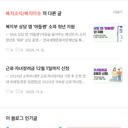
더보기
복지소식/복지이슈
의 다른 글
복지부 상담 앱 '마들랜' 소외 청년 지원
글 내용
✅ SNS 상담 앱 '마들랜'(마음을 들어주는 랜선친구) 소외
청년층 '특화' 상담 운영 ✅ 한국생명존중희망재단을 통해
고립·은둔 청년에 온라인 전문 상담 제공 보건복지부(장관
0
0
2025. 11. 12.
정은경)는 소외 청년층을 지원하기 위하여 한국생명존중희
망재단에서 운영하는 SNS 상담채널 ‘마들랜’(마음을 들어
주는 랜선친구)을 통해 비대면 온라인 상담을 운영한다고
근로·자녀장려금 12월 1일까지 신청
밝혔다. 동 상담사업은 지난 10월 22일(수)부터 시범사업
글 내용
형태로 시행되어, 고립·은둔 청년 등 소외 청년층의 상담·소
✅ 2024년 소득에 대한 근로·자녀장려금 기한 후 신청 안
통 등 말벗 역할을 하고 있다. 그동안 소외 청년층은 우울
내 국세청(청장 임광현)은 2024년 귀속분 근로·자녀장려
증, 자살 충동 등 정신건강 위기상황에 있더라도 외부와 단
금을 아직까지 신청하지 않은 24만 가구에게 신청안내문
절된 특성으로 인하여 방문상담이나 전화상담 형태의 지원
0
0
2025. 11. 6.
을 발송하였습니다.☞신청기한은? 정기신청 기간 종료일
을 받기가 어려웠다. ‘마들랜’ 상담은 대상자에게 익숙하고
의 다음 날부터 6개월 이내(올해는 12.1.까지) 기한 후 신청
접근성이 높은 사회관계..
할 수 있으며, 이 기간을 경과하면 더 이상 신청할 수 없습
니다. ☞ 신청자격은? 근로장려금 신청요건은 2024년 소
득이 단독 가구는 2,200만 원, 홑벌이 가구는 3,200만
이 블로그 인기글
원, 맞벌이 가구는 부부합산 4,400만 원 미만이고, 가구원
전체의 재산합계액(6.1.기준)이 2억 4천만 원 미만*이어야