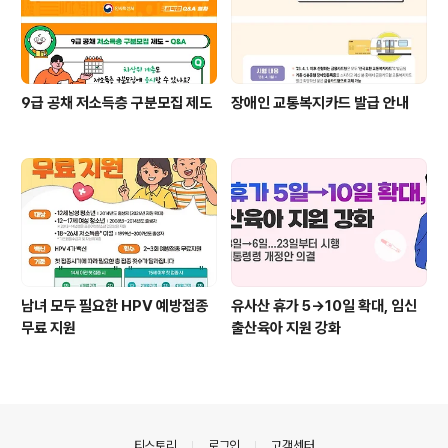
9급 공채 저소득층 구분모집 제도
장애인 교통복지카드 발급 안내
남녀 모두 필요한 HPV 예방접종
유사산 휴가 5→10일 확대, 임신
무료 지원
출산육아 지원 강화
의안내
티스토리
로그인
고객센터