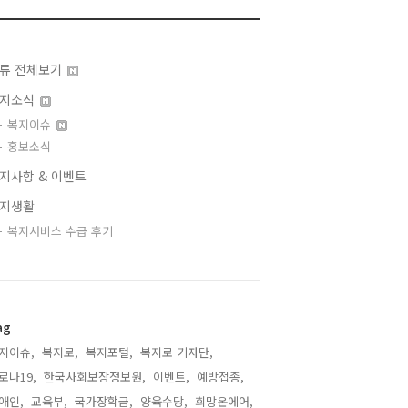
류 전체보기
지소식
복지이슈
홍보소식
지사항 & 이벤트
지생활
복지서비스 수급 후기
ag
지이슈,
복지로,
복지포털,
복지로 기자단,
로나19,
한국사회보장정보원,
이벤트,
예방접종,
애인,
교육부,
국가장학금,
양육수당,
희망온에어,