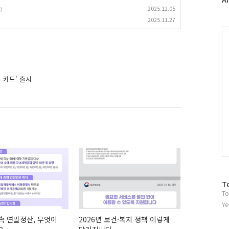
2025.12.05
러
)
그
2025.11.27
인
C
 카드' 출시
방
T
To
문
자
Ye
수
귀속 연말정산, 무엇이
2026년 보건·복지 정책 이렇게