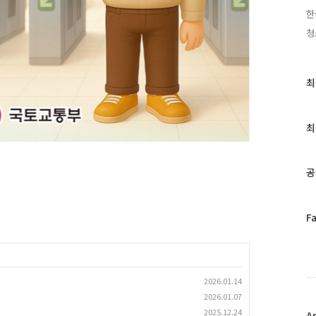
한
청
최
최
근
글
과
최
인
기
글
공
페
F
이
스
북
트
2026.01.14
위
2026.01.07
터
2025.12.24
플
A