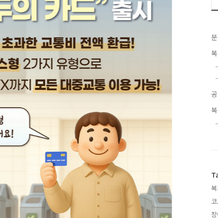
분
복
공
복
T
복
코
장