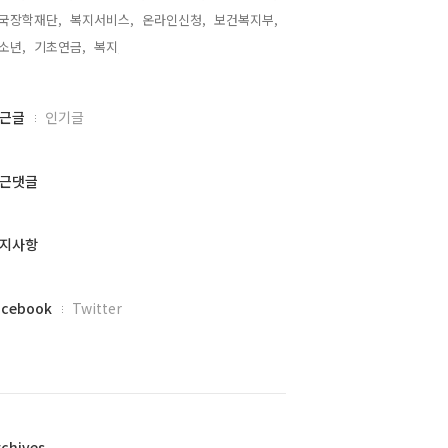
국장학재단,
복지서비스,
온라인신청,
보건복지부,
소년,
기초연금,
복지,
근글
인기글
근댓글
지사항
acebook
Twitter
rchives