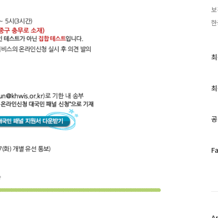
보
한
최
최
근
글
과
최
인
기
글
공
페
F
이
스
북
트
위
터
플
A