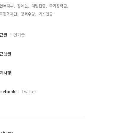
건복지부,
장애인,
예방접종,
국가장학금,
국장학재단,
양육수당,
기초연금,
근글
인기글
근댓글
지사항
acebook
Twitter
rchives