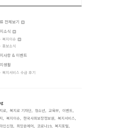
류 전체보기
지소식
복지이슈
홍보소식
지사항 & 이벤트
지생활
복지서비스 수급 후기
ag
지로,
복지로 기자단,
청소년,
교육부,
이벤트,
지,
복지이슈,
한국사회보장정보원,
복지서비스,
라인신청,
희망온에어,
코로나19,
복지포털,