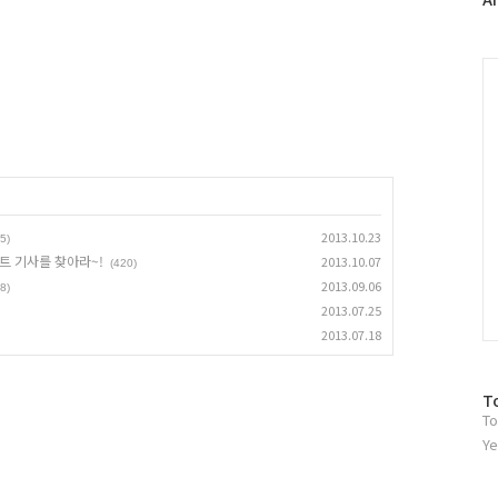
러
그
인
C
2013.10.23
5)
트 기사를 찾아라~!
2013.10.07
(420)
2013.09.06
(8)
2013.07.25
2013.07.18
방
T
To
문
자
Ye
수