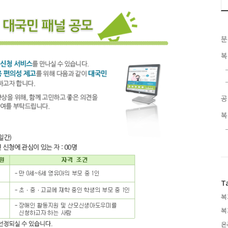
분
복
공
복
T
복
복
온