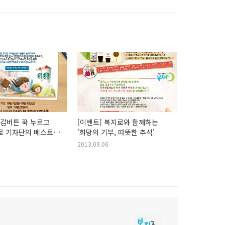
공감버튼 꾹 누르고
[이벤트] 복지로와 함께하는
로 기자단의 베스트
'희망의 기부, 따뜻한 추석'
라~!
2013.09.06