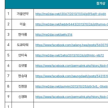
참가상
1
가을언약
http://me2day.net/l3067/2013/11/04/p5f5qi9-6jy6h
2
이슬
http://me2day.net/teddy5443/2013/10/26/p5fumvs
3
한아름
http://me2day.net/petty314
4
도쿄타워
https://www.facebook.com/salang.hwa/posts/560
5
안미숙
http://me2day.net/2alto/2013/10/26/p5fmilc-ylb72
6
김샛별
https://www.facebook.com/permalink.php?story_f
7
한승대
https://www.facebook.com/seungdaeh/posts/5431
8
진정원
http://me2day.net/puriyjin/2013/10/25/p5r3v5_-0hxl6
9
신경화
https://www.facebook.com/permalink.php?story_f
1