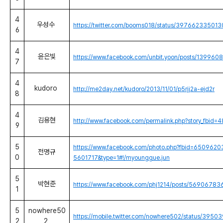
4
우성수
https://twitter.com/booms018/status/3976623350
6
4
윤은빛
https://www.facebook.com/unbit.yoon/posts/13996
7
4
kudoro
http://me2day.net/kudoro/2013/11/01/p5rjj2a-ejd2r
8
4
김용현
http://www.facebook.com/permalink.php?story_fb
9
5
https://www.facebook.com/photo.php?fbid=6509
전명규
0
5601717&type=1#!/myounggue.jun
5
박현준
https://www.facebook.com/phj1214/posts/5690678
1
5
nowhere50
https://mobile.twitter.com/nowhere502/status/39
2
2