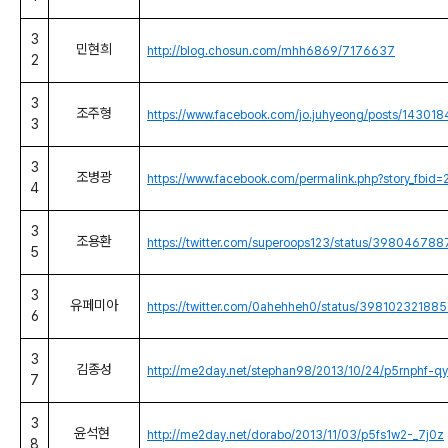
3
민현희
http://blog.chosun.com/mhh6869/7176637
2
3
조주형
https://www.facebook.com/jo.juhyeong/posts/1430
3
3
조병광
https://www.facebook.com/permalink.php?story_f
4
3
조용환
https://twitter.com/superoops123/status/3980467
5
3
유페미아
https://twitter.com/0ahehheh0/status/3981023218
6
3
김종성
http://me2day.net/stephan98/2013/10/24/p5rnphf-q
7
3
윤석현
http://me2day.net/dorabo/2013/11/03/p5fs1w2-_7j0z
8