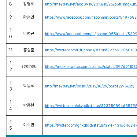
8
강명희
http://me2day.net/aod0919/2013/10/26/p5fu1mg-_ib
9
황순민
https://www.facebook.com/hsoonmin/posts/54976
1
이형곤
https://www.facebook.com/#!/jsbabo1055/posts/5
0
11
홍승훈
https://twitter.com/010hongs/status/397693106813
1
seainsu
https://mobile.twitter.com/seainsu/status/397691
2
1
박동식
http://me2day.net/pdsk1/2013/10/29/p5rbz2y-56jpy
3
1
박종현
https://twitter.com/xkvpdl/status/3937508946357
4
1
이수민
https://twitter.com/ghkdlxld/status/394743166462
5