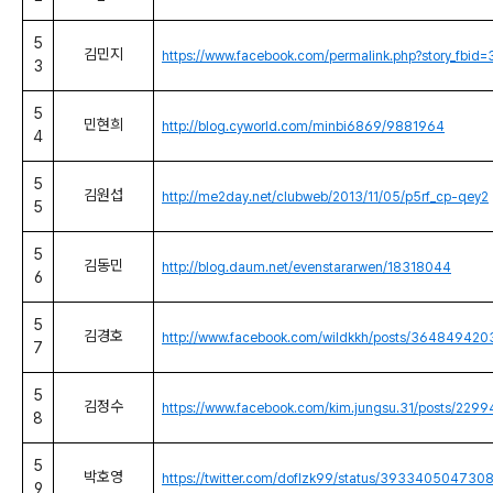
5
김민지
https://www.facebook.com/permalink.php?story_f
3
5
민현희
http://blog.cyworld.com/minbi6869/9881964
4
5
김원섭
http://me2day.net/clubweb/2013/11/05/p5rf_cp-qey2
5
5
김동민
http://blog.daum.net/evenstararwen/18318044
6
5
김경호
http://www.facebook.com/wildkkh/posts/364849420
7
5
김정수
https://www.facebook.com/kim.jungsu.31/posts/22
8
5
박호영
https://twitter.com/doflzk99/status/39334050473
9