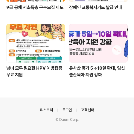
9급 공채 저소득층 구분모집 제도
장애인 교통복지카드 발급 안내
남녀 모두 필요한 HPV 예방접종
유사산 휴가 5→10일 확대, 임신
무료 지원
출산육아 지원 강화
의안내
티스토리
로그인
고객센터
© Daum Corp.