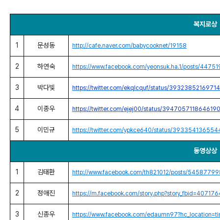
복지로상
1
문성동
http://cafe.naver.com/babycooknet/19158
2
하연숙
https://www.facebook.com/yeonsuk.ha.1/posts/447
3
박다빛
https://twitter.com/ekqlcquf/status/393238521697
4
이종우
https://twitter.com/ejej00/status/394705711864619
5
이민규
https://twitter.com/ypkce640/status/39335413655
동영상상
1
김태환
http://www.facebook.com/th821012/posts/5458779
2
정애진
https://m.facebook.com/story.php?story_fbid=40
3
신종우
https://www.facebook.com/edaumn97?hc_location=ti