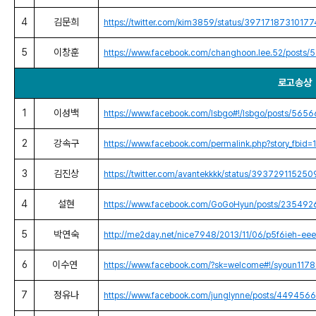
4
김문희
https://twitter.com/kim3859/status/3971718731017
5
이창훈
https://www.facebook.com/changhoon.lee.52/post
로고송상
1
이성백
https://www.facebook.com/lsbgo#!/lsbgo/posts/56
2
강속구
https://www.facebook.com/permalink.php?story_
3
김진상
https://twitter.com/avantekkkk/status/39372911525
4
설현
https://www.facebook.com/GoGoHyun/posts/23549
5
박연숙
http://me2day.net/nice7948/2013/11/06/p5f6ieh-eee
6
이수연
https://www.facebook.com/?sk=welcome#!/syoun117
7
정유나
https://www.facebook.com/junglynne/posts/44945