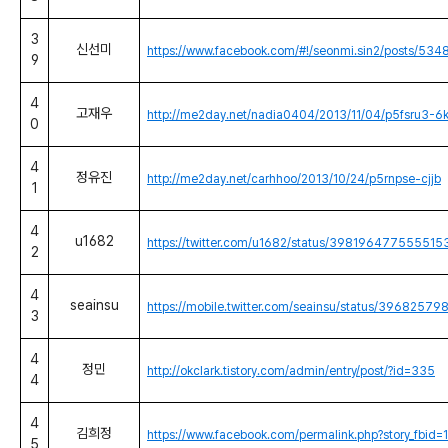
3
신선미
https://www.facebook.com/#!/seonmi.sin2/posts/5
9
4
고재우
http://me2day.net/nadia0404/2013/11/04/p5fsru3-6
0
4
정유진
http://me2day.net/carhhoo/2013/10/24/p5rnpse-cjjb
1
4
u1682
https://twitter.com/u1682/status/398196477555515
2
4
seainsu
https://mobile.twitter.com/seainsu/status/39682
3
4
정민
http://okclark.tistory.com/admin/entry/post/?id=335
4
4
김희정
https://www.facebook.com/permalink.php?story_
5