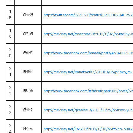
1
김동현
https://twitter.com/1973531/status/393338284899
8
1
김천명
http://me2day.net/rosecode21/2013/11/06/p5rw55y-k
9
2
민라임
https://www.facebook.com/hmaeil/posts/46140873
0
2
박숙례
http://me2day.net/tmnetwork7/2013/11/06/p5rwb_m
1
2
박미숙
https://www.facebook.com/#!/misuk.park.102/post
2
2
권종수
http://me2day.net/gkaalssus/2013/10/29/p5fisox-yu
3
2
정주식
http://me2day.net/jjs6731/2013/11/06/p5fz9no-o8x7
4