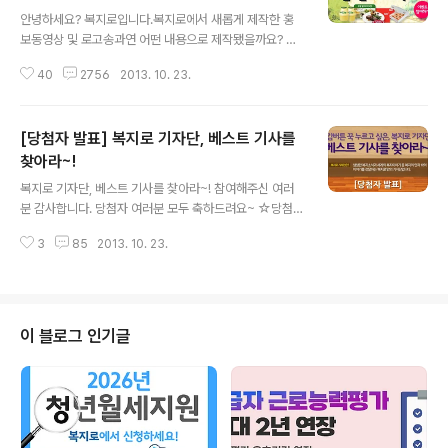
글 내용
안녕하세요? 복지로입니다.복지로에서 새롭게 제작한 홍
보동영상 및 로고송과연 어떤 내용으로 제작됐을까요? 재
미있는 구성의 영상과 중독성 있는 가사의 로고송을 지금
40
2756
2013. 10. 23.
확인하세요.퀴즈를 맞추고 공유한 URL을 비밀댓글로 남기
면 참여완료! 1. 영상과 로고송을 클릭2. [홍보동영상] 복지
로 영상에 '~로 끝나는 장소'는 몇 곳일까요?3. [로고송] 가
[당첨자 발표] 복지로 기자단, 베스트 기사를
사에서 복지로는 총 몇 번 나올까요?4. 정답과 함께 영상
및 로고송 공유(스크랩) 주소를 비밀댓글로 남기기 추첨을
찾아라~!
글 내용
통해 다양한 경품을 드립니다! ▼▼▼자세히 보기▼▼▼
복지로 기자단, 베스트 기사를 찾아라~! 참여해주신 여러
분 감사합니다. 당첨자 여러분 모두 축하드려요~ ☆당첨자
공지☆ 꼭 읽어주세요! *당첨자분들은 10월 27일까지 개
3
85
2013. 10. 23.
인정보(성함, 연락처)를 본 페이지 하단에 비밀댓글로 남겨
주세요. *10월 27일까지 개인정보를 보내주지 않으시면,
당첨이 자동 취소됩니다. *경품은 10월 30일 이후 일괄적
으로 발송될 예정입니다. *휴대전화 번호를 잘못 입력하여
수령하지 못하신 기프티콘은 재발송해 드리지 않습니다. *
이 블로그 인기글
이벤트 경품 지급을 위해 수집하는 개인정보는 경품제공
목적으로만 사용하며 이벤트 종료 즉시 파기됩니다. 1 Cro
ng Park 26 김정태 51 안성준 76 이종현 2 hiro 27 김
훈성 52 안현경 77 이희영 3 ziguezague8 28 나는보
물이..