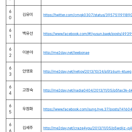
6
김유미
https://twitter.com/cmqk0307/status/39575119118
0
6
백유선
https://www.facebook.com/#!/yusun.baek/posts/4
1
6
이본아
http://me2day.net/leebonae
2
6
안영호
http://me2day.net/netjoy/2013/10/24/p5fz6um-ktueg
3
6
고정숙
http://me2day.net/nadia0404/2013/11/05/p5fax3k-6
4
6
우정화
https://www.facebook.com/sung.hye.37/posts/141
5
6
김세주
http://me2day.net/craze4you/2013/11/05/p5wdijz-q
6