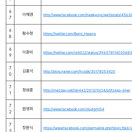
6
이해경
http://www.facebook.com/haekyung.lee1/posts/45
7
6
황수정
https://twitter.com/Bomi_Hwang
8
6
이종덕
https://twitter.com/jd4022/status/39607811402068
9
7
김홍석
http://blog.naver.com/hcsdk/30178253420
0
7
정성훈
http://me2day.net/jsh442/2013/10/24/p5fz6xp-6jiwr
1
7
원영희
http://www.facebook.com/dudgml54
2
7
장완식
https://www.facebook.com/permalink.php?story_
3