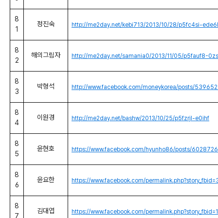
8
정진숙
http://me2day.net/kebi713/2013/10/28/p5fc4si-ede6
1
8
해의그림자
http://me2day.net/samania0/2013/11/05/p5fauf8-0z
2
8
박형석
http://www.facebook.com/moneykorea/posts/5396
3
8
이원경
http://me2day.net/bashw/2013/10/25/p5fzrjl-e0ihf
4
8
윤현호
https://www.facebook.com/hyunho86/posts/60287
5
8
윤요한
https://www.facebook.com/permalink.php?story_f
6
8
김대엽
https://www.facebook.com/permalink.php?story_f
7