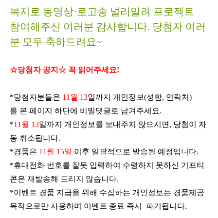
복지로 동영상·로고송 널리알려 프로젝트
참여해주신 여러분 감사합니다
.
당첨자
여러
분 모두
축하드려요
~
☆당첨자 공지☆ 꼭 읽어주세요
!
*
당첨자분들은
11
월 13
일까지
개인정보
(
성함
,
연락처
)
를
본
페이지 하단에
비밀댓글로
남겨주세요
.
*
11
월 13
일까지
개인정보를 보내주지 않으시면
,
당첨이 자
동 취소됩니다
.
*
경품은
11
월 15
일
이후 일괄적으로 발송될 예정입니다
.
*
휴대전화 번호를 잘못 입력하여 수령하지 못하신
기프티
콘은
재발송해
드리지
않습니다
.
*
이벤트 경품 지급을 위해 수집하는 개인정보는 경품제공
목적으로만
사용하며
이벤트 종료 즉시
파기됩니다
.