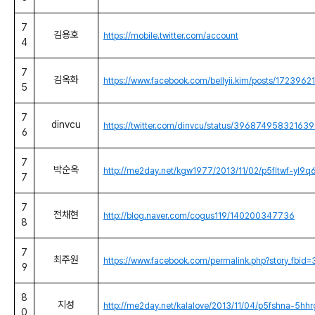
7
김용호
https://mobile.twitter.com/account
4
7
김옥화
https://www.facebook.com/bellyii.kim/posts/172396
5
7
dinvcu
https://twitter.com/dinvcu/status/39687495832163
6
7
박순옥
http://me2day.net/kgw1977/2013/11/02/p5fltwf-yl9q
7
7
전채현
http://blog.naver.com/cogus119/140200347736
8
7
최주원
https://www.facebook.com/permalink.php?story_
9
8
지성
http://me2day.net/kalalove/2013/11/04/p5fshna-5hh
0