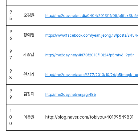
9
오경윤
http://me2day.net/nadia0404/2013/11/05/p5fax3k-6
5
9
정예영
https://www.facebook.com/yeah.jeong.18/posts/24
6
9
서승일
http://me2day.net/viki78/2013/10/24/p5rnfv6-9p5n
7
9
원사라
http://me2day.net/sara9277/2013/10/26/p5fmapk-_u
8
9
김장미
http://me2day.net/wrijagi486
9
1
http://blog.naver.com/tobiyou/40199549831
0
이동윤
0