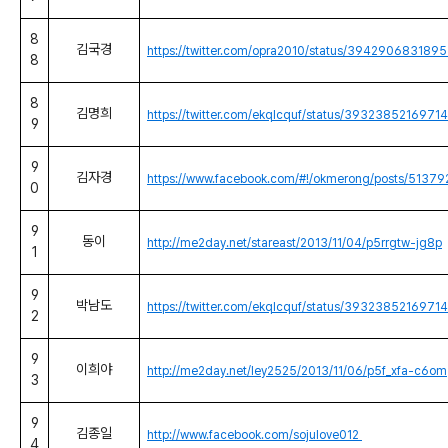
8
김국경
https://twitter.com/opra2010/status/394290683189
8
8
김명희
https://twitter.com/ekqlcquf/status/393238521697
9
9
김자경
https://www.facebook.com/#!/okmerong/posts/513
0
9
동이
http://me2day.net/stareast/2013/11/04/p5rrgtw-jg8p
1
9
박남도
https://twitter.com/ekqlcquf/status/393238521697
2
9
이희야
http://me2day.net/ley2525/2013/11/06/p5f_xfa-c6om
3
9
김종일
http://www.facebook.com/sojulove012
4