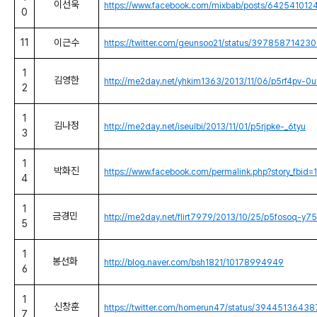
이선욱
https://www.facebook.com/mixbab/posts/64254101
0
11
이근수
https://twitter.com/geunsoo21/status/3978587142
1
김영한
http://me2day.net/yhkim1363/2013/11/06/p5rf4pv-0
2
1
김나정
http://me2day.net/iseulbi/2013/11/01/p5rjpke-_6tyu
3
1
박화진
https://www.facebook.com/permalink.php?story_f
4
1
금경민
http://me2day.net/flirt7979/2013/10/25/p5fosoq-y75
5
1
봉선화
http://blog.naver.com/bsh1821/10178994949
6
1
신창훈
https://twitter.com/homerun47/status/394451364
7