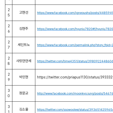
2
고현선
https://www.facebook.com/igneoushs/posts/44859
5
2
김현주
https://www.facebook.com/hyunju7820#!/hyunju78
6
2
세인트노
https://www.facebook.com/permalink.php?story_fb
7
2
사랑만만세
https://twitter.com/time4351/status/39809224486
8
2
박민현
https://twitter.com/priapus1130/status/3933
9
3
정문교
http://www.facebook.com/moonkyo.jung/posts/54
0
3
김소울
https://twitter.com/ssowoolee/status/3936514259
1