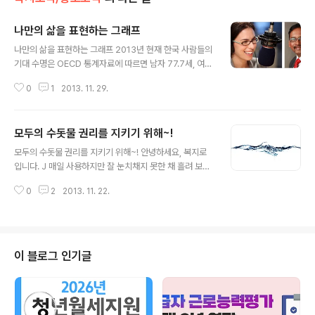
나만의 삶을 표현하는 그래프
글 내용
나만의 삶을 표현하는 그래프 2013년 현재 한국 사람들의
기대 수명은 OECD 통계자료에 따르면 남자 77.7세, 여자
84.5세라고 하는데요. 한국은 급속히 고령화 시대에 진입
0
1
2013. 11. 29.
하면서 중·장년의 은퇴시기가 연장되고, 은퇴를 한 후에도
급박히 일을 찾아 해야 하는 경우가 늘어나고 있으며, 이보
다도 꾸준히 이런 현상이 증가할 것이라는 이야기를 많이
모두의 수돗물 권리를 지키기 위해~!
듣게 됩니다. 그렇다면 이런 이슈들이 걱정스럽거나, 어두
글 내용
운 전망으로 해석되는 이유는 무엇일까요? 이는 기본적으
모두의 수돗물 권리를 지키기 위해~! 안녕하세요, 복지로
로 젊을 때에는 일을 하고 나이가 들어 은퇴를 하면 더 이상
입니다. J 매일 사용하지만 잘 눈치채지 못한 채 흘려 보내
일을 하지 않는 사회구조가 우리에게 당연했기 때문은 아
는 것은 무엇일까요? 그건 바로 물입니다! 샤워를 할 때, 설
닐까 생각을 해봤습니다! 물론 그와 함께 은퇴 후에는 젊은
0
2
2013. 11. 22.
거지를 할 때, 목이 마를 때 등등 모두 물은 우리 생활에 있
사회의 일원들에게 부양을 받아야 하고, 은퇴 전에는 그 부
어 필수적입니다. 그런데 그 중 가장 중요한 물의 쓰임새를
양자들을 피부양해야 하는..
들자면 역시 식수로서의 기능이 아닐까요? 공기 없이 3분,
물 없이 3일, 음식 없이는 3주를 버틸 수 있다는 이야기도
있을 정도니까요~! 한국에서는 식수로 물을 사서 마시거
이 블로그 인기글
나, 정수기를 설치하는 등 수돗물을 바로 음용하는 경우는
적은 것 같습니다. 그러나 영국 같은 경우는 대부분의 사람
들이 집에서 바로 수돗물을 마시거나 석회를 거르기 위한
주전자에 수돗물을 한 번 거른 후 마신다고 해요. 그렇다면