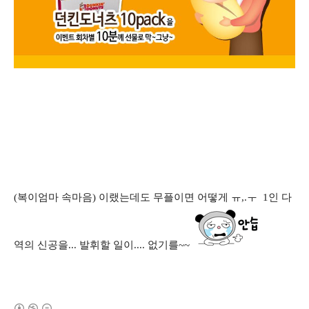
(복이엄마 속마음) 이랬는데도 무플이면 어떻게 ㅠ,.ㅜ 1인 다
역의 신공을... 발휘할 일이.... 없기를~~
(새창열림)