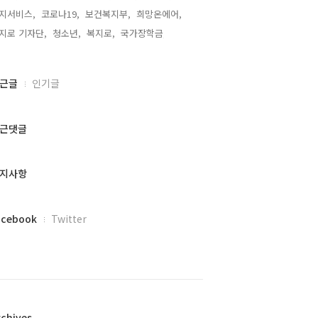
지서비스,
코로나19,
보건복지부,
희망온에어,
지로 기자단,
청소년,
복지로,
국가장학금,
근글
인기글
근댓글
지사항
acebook
Twitter
rchives