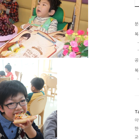
분
복
공
복
T
이
한
교