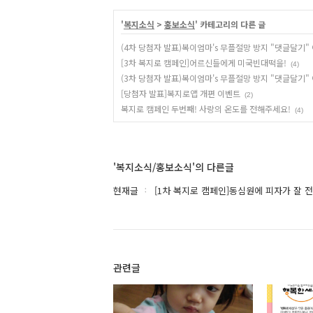
'
복지소식
>
홍보소식
' 카테고리의 다른 글
(4차 당첨자 발표)복이엄마's 무플절망 방지 "댓글달기"
[3차 복지로 캠페인]어르신들에게 미국빈대떡을!
(4)
(3차 당첨자 발표)복이엄마's 무플절망 방지 "댓글달기"
[당첨자 발표]복지로앱 개편 이벤트
(2)
복지로 캠페인 두번째! 사랑의 온도를 전해주세요!
(4)
'복지소식/홍보소식'의 다른글
현재글
[1차 복지로 캠페인]동심원에 피자가 잘
관련글