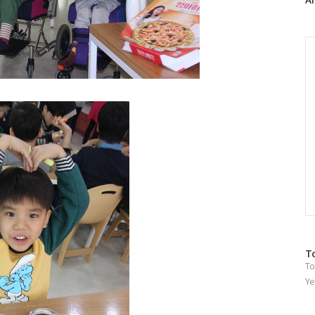
러
그
인
C
방
T
To
문
자
Ye
수