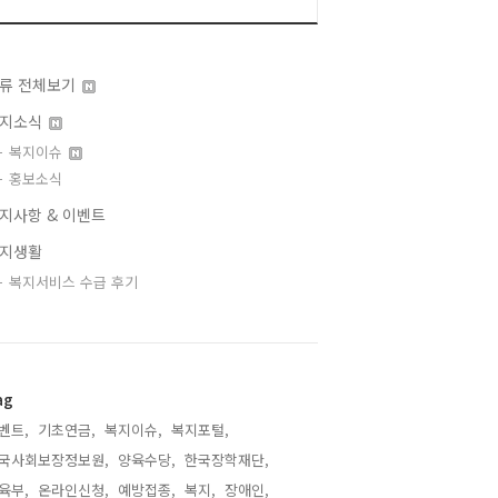
류 전체보기
지소식
복지이슈
홍보소식
지사항 & 이벤트
지생활
복지서비스 수급 후기
ag
벤트,
기초연금,
복지이슈,
복지포털,
국사회보장정보원,
양육수당,
한국장학재단,
육부,
온라인신청,
예방접종,
복지,
장애인,