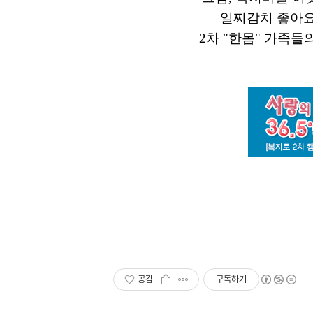
일찌감치 좋아요
2차 "한몸" 가족들
공감
구독하기