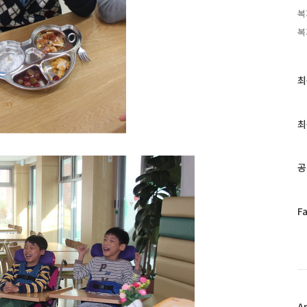
복
복
최
최
근
글
과
최
인
기
글
공
페
F
이
스
북
트
위
터
플
A