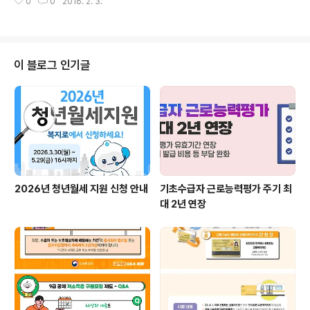
0
0
2016. 2. 3.
안내드립니다. 3월부터 어린이집, 유치원에 가는 아동은
'사전신청'으로 보육료, 유아학비를 신청해주시고, 3월부
터 가정양육으로 변경하는 아동은 '사전신청'으로 양육수
당을 신청해주세요! 자세한 내용은 공지사항, 신청안내를
필독! 하시고 복지로 온라인신청에서 사전신청을 진행하시
이 블로그 인기글
기 바랍니다(*신청은 pc에서 가능).
2026년 청년월세 지원 신청 안내
기초수급자 근로능력평가 주기 최
대 2년 연장