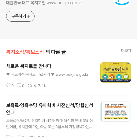
대한민국 대표 복지포털 www.bokjiro.go.kr
구독하기
더보기
복지소식/홍보소식
의 다른 글
새로운 복지로를 만나다!
글 내용
▼ 새로워진 복지로 바로가기 ▼ www.bokjiro.go.kr
0
0
2016. 7. 11.
보육료·양육수당·유아학비 사전신청/당월신청
안내
글 내용
보육료·양육수당·유아학비 사전신청/당월신청 안내 3월 어
린이집, 유치원에 가는 아동 또는 3월부터 가정양육하는
아동을 위한‪‎ 보육료‬, 양육수당‬, ‪유아학‬비 사전신청 기간을