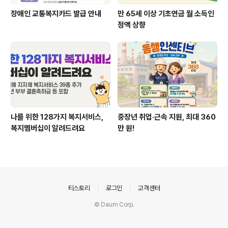
장애인 교통복지카드 발급 안내
만 65세 이상 기초연금 월 소득인
정액 상향
나를 위한 128가지 복지서비스,
중장년 취업·근속 지원, 최대 360
복지멤버십이 알려드려요
만 원!
의안내
티스토리
로그인
고객센터
© Daum Corp.