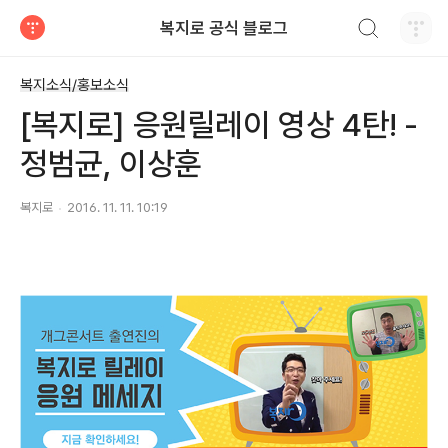
검색하기
복지로 공식 블로그
티스토리
복지소식/홍보소식
[복지로] 응원릴레이 영상 4탄! -
정범균, 이상훈
복지로
2016. 11. 11. 10:19