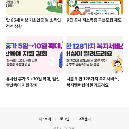
만 65세 이상 기초연금 월 소득인
9급 공채 저소득층 구분모집 제도
정액 상향
유사산 휴가 5→10일 확대, 임신
나를 위한 128가지 복지서비스,
출산육아 지원 강화
복지멤버십이 알려드려요
의안내
티스토리
로그인
고객센터
© Daum Corp.