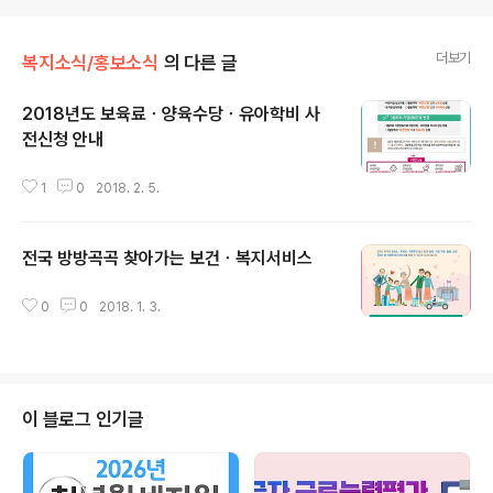
더보기
복지소식/홍보소식
의 다른 글
2018년도 보육료ㆍ양육수당ㆍ유아학비 사
전신청 안내
글 내용
1
0
2018. 2. 5.
전국 방방곡곡 찾아가는 보건ㆍ복지서비스
글 내용
0
0
2018. 1. 3.
이 블로그 인기글