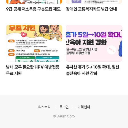
9급 공채 저소득층 구분모집 제도
장애인 교통복지카드 발급 안내
남녀 모두 필요한 HPV 예방접종
유사산 휴가 5→10일 확대, 임신
무료 지원
출산육아 지원 강화
의안내
티스토리
로그인
고객센터
© Daum Corp.