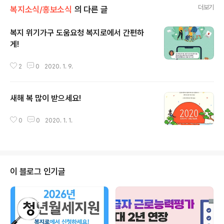
더보기
복지소식/홍보소식
의 다른 글
복지 위기가구 도움요청 복지로에서 간편하
게!
글 내용
2
0
2020. 1. 9.
새해 복 많이 받으세요!
글 내용
0
0
2020. 1. 1.
이 블로그 인기글