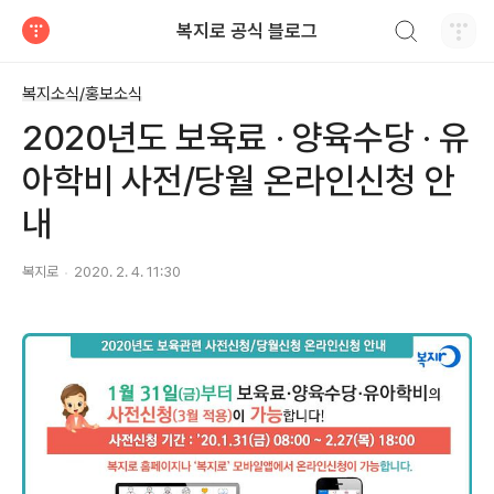
검색하기
복지로 공식 블로그
티스토리
복지소식/홍보소식
2020년도 보육료 · 양육수당 · 유
아학비 사전/당월 온라인신청 안
내
복지로
2020. 2. 4. 11:30