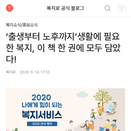
검색하기
복지로 공식 블로그
티스토리
복지소식/홍보소식
‘출생부터 노후까지’생활에 필요
한 복지, 이 책 한 권에 모두 담았
다!
복지로
2020. 5. 14. 17:10