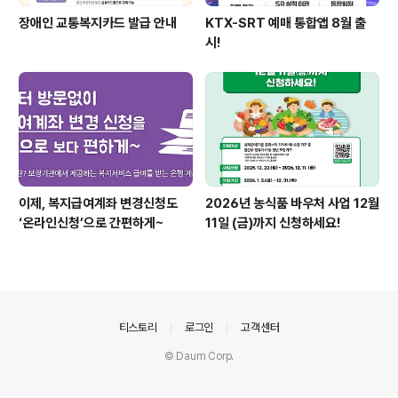
장애인 교통복지카드 발급 안내
KTX-SRT 예매 통합앱 8월 출
시!
이제, 복지급여계좌 변경신청도
2026년 농식품 바우처 사업 12월
‘온라인신청’으로 간편하게~
11일 (금)까지 신청하세요!
의안내
티스토리
로그인
고객센터
© Daum Corp.