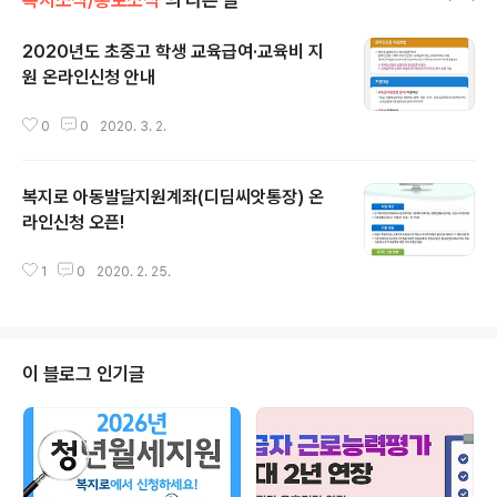
2020년도 초중고 학생 교육급여·교육비 지
원 온라인신청 안내
글 내용
0
0
2020. 3. 2.
복지로 아동발달지원계좌(디딤씨앗통장) 온
라인신청 오픈!
글 내용
1
0
2020. 2. 25.
이 블로그 인기글