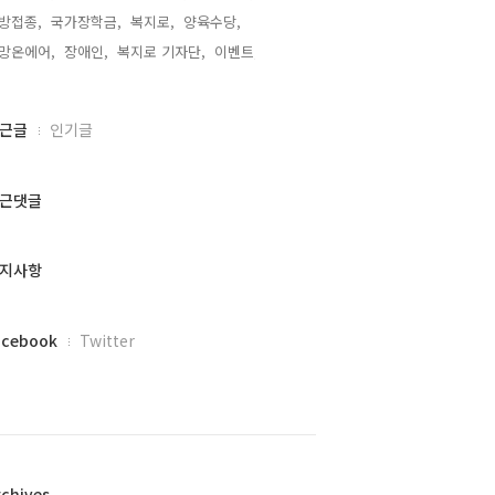
방접종,
국가장학금,
복지로,
양육수당,
망온에어,
장애인,
복지로 기자단,
이벤트,
근글
인기글
근댓글
지사항
acebook
Twitter
rchives