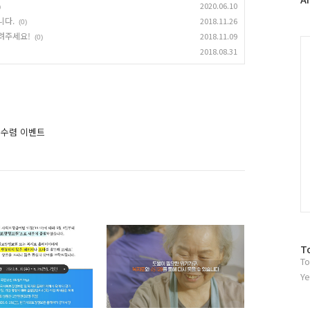
2020.06.10
)
러
니다.
2018.11.26
(0)
그
려주세요!
2018.11.09
(0)
인
C
2018.08.31
 수렴 이벤트
방
T
To
문
자
Ye
수