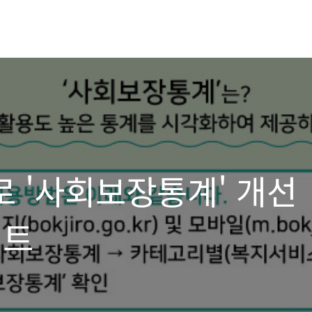
로 '사회보장통계' 개선
벤트