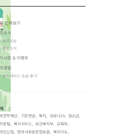
류 전체보기
지소식
복지이슈
홍보소식
지사항 & 이벤트
지생활
복지서비스 수급 후기
ag
국장학재단,
기초연금,
복지,
코로나19,
청소년,
지포털,
복지서비스,
보건복지부,
교육부,
라인신청,
한국사회보장정보원,
복지이슈,