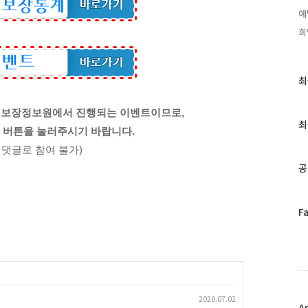
예
희
최
최
근
글
사회보장정보원에서 진행되는 이벤트이므로,
과
최
 버튼을 눌러주시기 바랍니다.
인
기
 댓글로 참여 불가)
글
공
페
F
이
스
북
트
위
터
2020.07.02
플
A