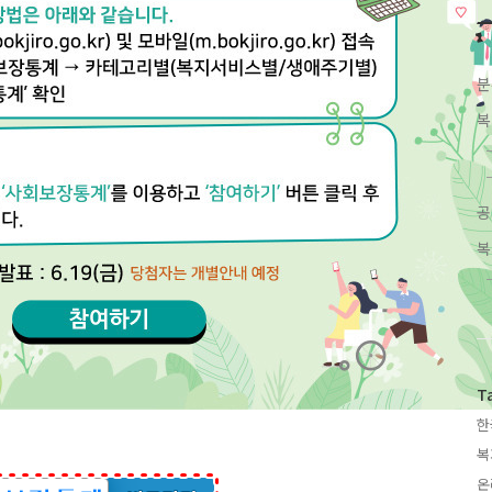
분
복
공
복
T
한
복
온