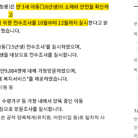
김창룡)은
만 3세 아동(’16년생)의 소재와 안전을 확인하
고
 위한 전수조사를 10월부터 12월까지 실시
한다고 밝
분
혔습니
다.
복
아동(’15년생) 전수조사‘를 실시하였으며,
6년생을 대상으로 전수조사를 실시합니다
.
공
복
2만9,084명에 대해 가정방문하였으며,
에게 복지서비스*를 제공하였습니
다.
지원 등
수령가구 등 가정 내에서 양육 중인 아동
 중심으로 방문조사를 실시합니
다.
T
동은 공적 양육체계(유치원, 어린이집 등)로
일차적 사
한
장
희