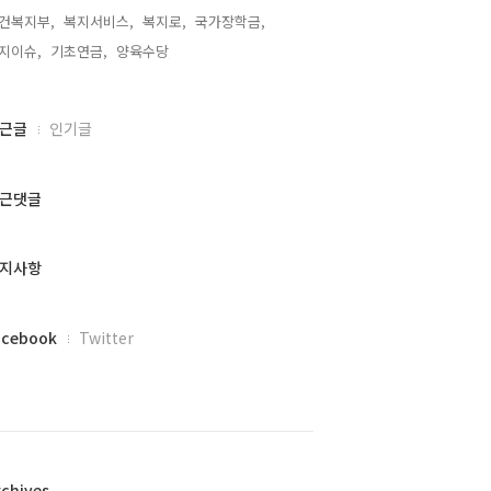
건복지부,
복지서비스,
복지로,
국가장학금,
지이슈,
기초연금,
양육수당,
근글
인기글
근댓글
지사항
acebook
Twitter
rchives