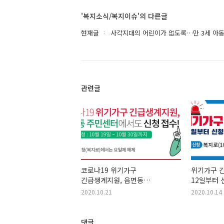
'복지소식/복지이슈'의 다른글
현재글
사각지대의 어린이가 없도록…만 3세 아동
관련글
코로나19 위기가구
위기가구 
긴급생계지원, 읍면동
12일부터 신
주민센터에서도 신청 접수!
~100만원
2020.10.21
2020.10.14
댓글