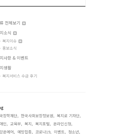
류 전체보기
지소식
복지이슈
홍보소식
지사항 & 이벤트
지생활
복지서비스 수급 후기
ag
국장학재단,
한국사회보장정보원,
복지로 기자단,
애인,
교육부,
복지,
복지포털,
온라인신청,
망온에어,
예방접종,
코로나19,
이벤트,
청소년,