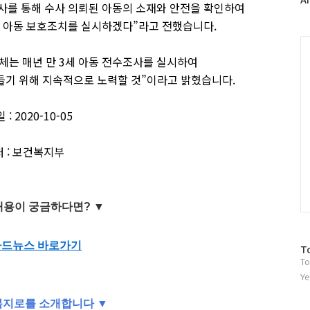
조사를 통해 수사 의뢰된 아동의 소재와 안전을 확인하여
러
인 아동 보호조치를 실시하겠다”라고 전했습니
다.
그
인
C
는 매년 만 3세 아동 전수조사를 실시하여
들기 위해 지속적으로 노력할 것”이라고 밝혔습니
다.
: 2020-10-05
 : 보건복지부
내용이 궁금하다면?
▼
카드뉴스 바로가기
방
T
To
문
자
Ye
수
 복지로를 소개합니다
▼