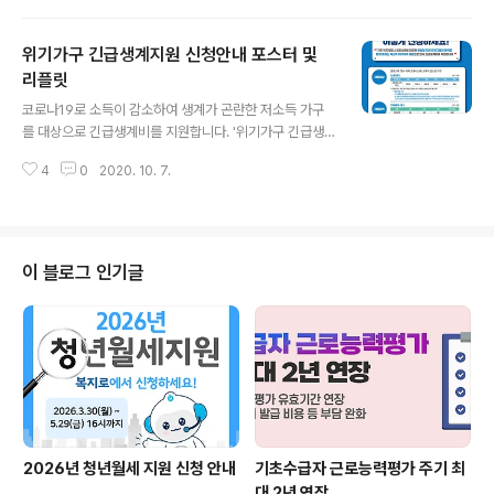
위기가구 긴급생계지원 신청안내 포스터 및
리플릿
글 내용
코로나19로 소득이 감소하여 생계가 곤란한 저소득 가구
를 대상으로 긴급생계비를 지원합니다. '위기가구 긴급생
계지원' 온라인(복지로) 신청은 '20.10.12(월) ~ 11.6(금)
4
0
2020. 10. 7.
18:00까지 (일주일 연장됨) 신청하실 수 있습니다. ※ 온라
인 신청은 출생연도 구분 없이 상시 신청으로 변경되었습
니다. 보다 자세한 사항은 아래 링크와 포스터, 리플릿을 참
고하시기 바랍니다. - 출처 : 보건복지부 보건복지부 보도
자료 바로가기
이 블로그 인기글
2026년 청년월세 지원 신청 안내
기초수급자 근로능력평가 주기 최
대 2년 연장