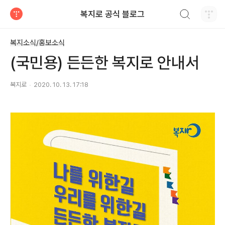
검색하기
복지로 공식 블로그
티스토리
복지소식/홍보소식
(국민용) 든든한 복지로 안내서
복지로
2020. 10. 13. 17:18