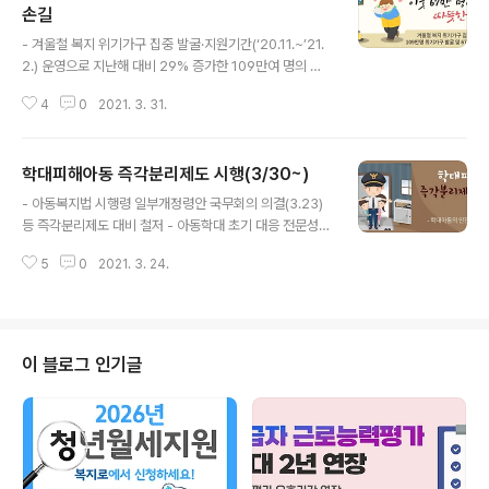
손길
글 내용
- 겨울철 복지 위기가구 집중 발굴·지원기간(‘20.11.~’21.
2.) 운영으로 지난해 대비 29% 증가한 109만여 명의 위
기 가구 발굴, 67만 명에 서비스 지원 - 지난 겨울, 민·관이
4
0
2021. 3. 31.
협력하여 복지 위기 가구를 집중 발굴한 결과, 108만700
0여 명의 잠재적 위기 이웃을 발굴하였으며, 이중 67만10
00여 명의 대상자가 필요한 복지서비스를 지원받을 수 있
학대피해아동 즉각분리제도 시행(3/30~)
게 되었습니다. 보건복지부(장관 권덕철)는 ’20.11.13일부
글 내용
터 ‘21.2.28일까지 지방자치단체 및 민간기관과 협력하여
- 아동복지법 시행령 일부개정령안 국무회의 의결(3.23)
「겨울철 복지 위기가구 집중 발굴·지원 기간」을 운영하였습
등 즉각분리제도 대비 철저 - 아동학대 초기 대응 전문성·
니다. 보건복지부는 평소 위기가구 발굴 체계를 상시 운영
협업 강화, 인식개선 등 ‘아동학대 대응체계 강화방안’ 차질
하고 있으나, 겨울철은 계절형 실업, 한파 등으로 인해 생활
5
0
2021. 3. 24.
없는 이행 추진 보건복지부(장관 권덕철)는 관계부처(경찰
의 위협요인이 가중되는 시기로, 집중적인 발굴 노력..
청, 행안부, 법무부, 교육부, 여가부)와 함께 지난 1월 19일
발표한 「아동학대 대응체계 강화방안」의 후속 조치를 차질
없이 이행하고 있으며, 특히 이달 말(3월 30일) 시행되는
즉각분리제도 도입 준비 등을 위해 역량을 집중하고 있다
이 블로그 인기글
고 밝혔습니다. 복지부는 지난 2월 2일부터 ‘아동학대 대
응 추진단’을 설치하고, 제1차관 주재 관계부처·지자체 점
검 회의를 매월 개최하는 등 대책의 후속 이행 상황을 점검
해왔습니다. * 관계부처 회의(1.28, 3.3), 시·도 회의(2.9..