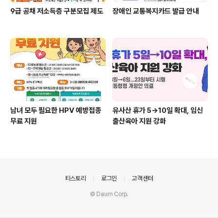
9급 공채 저소득층 구분모집 제도
장애인 교통복지카드 발급 안내
남녀 모두 필요한 HPV 예방접종
유사산 휴가 5→10일 확대, 임신
무료 지원
출산육아 지원 강화
의안내
티스토리
로그인
고객센터
© Daum Corp.