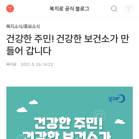
검색하기
복지로 공식 블로그
티스토리
복지소식/홍보소식
건강한 주민! 건강한 보건소가 만
들어 갑니다
복지로
2021. 5. 26. 16:22