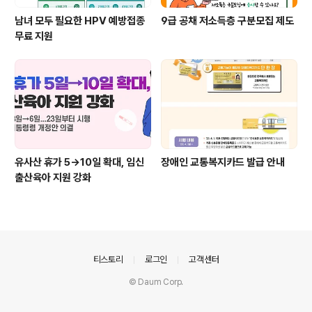
남녀 모두 필요한 HPV 예방접종
9급 공채 저소득층 구분모집 제도
무료 지원
유사산 휴가 5→10일 확대, 임신
장애인 교통복지카드 발급 안내
출산육아 지원 강화
의안내
티스토리
로그인
고객센터
© Daum Corp.