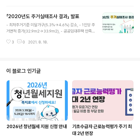
신고 전(前) 위기포착 강화 * ‘생애 초기 건강관리 시범사
업’ 확대(∼만2세), 건강검진·예방접종 미실시 아동 안전확
「2020년도 주거실태조사 결과」 발표
인 강화(∼만6세) ·일시보호 중 전학 지원 ·심리치료 확대
글 내용
(2,000→4,800명 수준) ·방문형 가족회복 프로그램(’22
- 최저주거기준 미달가구(5.3%→4.6%) 감소, - 1인당 주
~) ·아동수당 신청과 부모교육 연계 ·긍정양육가이드라인
거면적 증가(32.9m2→33.9m2), - 공공임대주택 만족
배포로 체벌금지 인식 확산 ·아동보호전문기관, 학대피해
도 상승(93.5%→94.4%), - PIR: 5.4배→5.5배, RIR: 1
아동쉼터 확충 ·전담공무원, 아동보호전문요원, 학대예방
3
0
2021. 8. 18.
6.1%→16.6% 상승 □ 국토교통부(장관 노형욱)는 국토
경찰관(APO) 보강 등 예산 투자 확대 * (시설) 아동보..
연구원(원장 강현수)에 의뢰하여 지난해 7~12월 표본 5.1
만 가구를 대상으로 실시한 2020년도 주거실태조사 결과
를 발표하였습니다. □ 2020년은 주거복지로드맵(’17.11,
’20,3), 신혼부부·청년 주거지원 방안(’18.7) 등 지속적인
이 블로그 인기글
주거복지 향상을 위해 노력한 결과, 국민 주거의 질적 측면
이 개선되는 성과가 있었습니다. ㅇ 최저주거기준 미달가
구의 비중이 ’19년 5.3%에서 ‘20년 4.6%로 감소하고, 1
인당 주거면적은 ’19년 ..
2026년 청년월세 지원 신청 안내
기초수급자 근로능력평가 주기 최
대 2년 연장