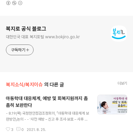
(새창열림)
로그 정보
복지로 공식 블로그
대한민국 대표 복지포털 www.bokjiro.go.kr
구독하기
더보기
복지소식/복지이슈
의 다른 글
아동학대 대응체계, 예방 및 회복지원까지 촘
촘히 보완한다
글 내용
- 8.19(목) 국정현안점검조정회의, 「아동학대 대응체계 보
완방안」논의 - - ‘사전 예방 – 신고 후 조사·보호 – 사후 회
복지원’ 등 - 아동학대 전 과정에 걸친 다층적 예방·대응체
3
0
2021. 8. 25.
계 마련 - ·위기아동 발굴체계 내실화 ·영유아 특화 발굴로