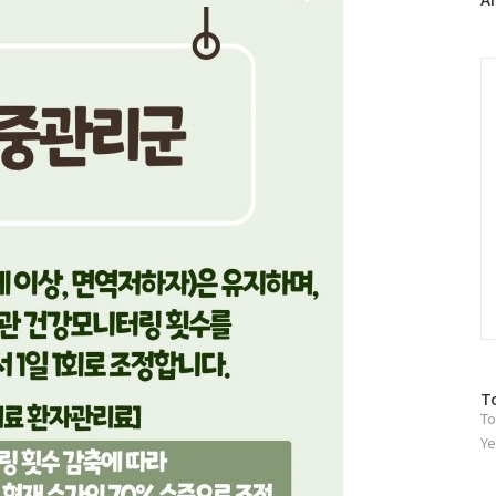
러
그
인
C
방
T
To
문
자
Ye
수