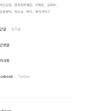
라인신청,
한국장학재단,
이벤트,
교육부,
망온에어,
청소년,
복지,
복지서비스,
근글
인기글
근댓글
지사항
acebook
Twitter
rchives