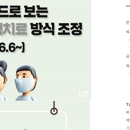
분
복
공
복
T
복
예
기