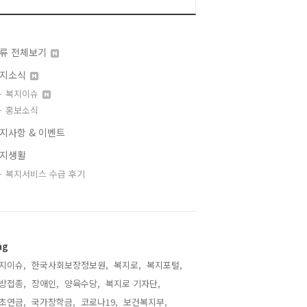
류 전체보기
지소식
복지이슈
홍보소식
지사항 & 이벤트
지생활
복지서비스 수급 후기
ag
지이슈,
한국사회보장정보원,
복지로,
복지포털,
방접종,
장애인,
양육수당,
복지로 기자단,
초연금,
국가장학금,
코로나19,
보건복지부,