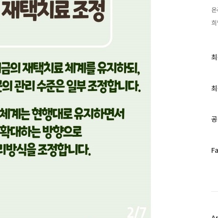
온
희
최
최
근
글
과
최
인
기
글
공
페
F
이
스
북
트
위
터
플
A