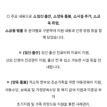
□ 주요 내용으로
△임신‧출산, △양육‧돌봄, △시설‧주거, △교
육‧취업,
△금융‧법률
등 분야별로 구분하여 지원 내용과 신청 방법 등을 함
께 담았습니다.
ㅇ (임신‧출산)
임신‧출산 진료비와 의료비 지원,
산모‧신생아 건강관리 지원, 출산 전‧후 입소 가능한 시설 등을 안
내합니다.
ㅇ (양육‧돌봄)
저소득 한부모‧조손가족을 위한 아동양육비 지원,
아동수당, 보육료 및 가정양육수당 등 복지 급여 지원과 미혼모‧부
자
초기지원 및 가족 희망드림 지원을 통한 사례관리,