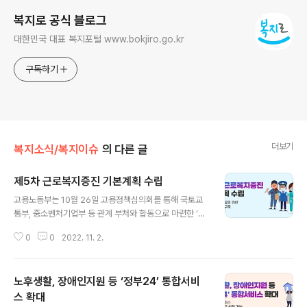
복지로 공식 블로그
대한민국 대표 복지포털 www.bokjiro.go.kr
구독하기
더보기
복지소식/복지이슈
의 다른 글
제5차 근로복지증진 기본계획 수립
글 내용
고용노동부는 10월 26일 고용정책심의회를 통해 국토교
통부, 중소벤처기업부 등 관계 부처와 합동으로 마련한 ‘제
5차 근로복지증진 기본계획(대상기간: 2022∼2026
0
0
2022. 11. 2.
년)’을 심의.의결하였습니다. 근로복지기본계획은 근로의
욕 증진 및 삶의 질 향상 등을 목적으로 「근로복지기본법」
제8조에 따라 5년마다 수립하고 있습니다. 이번 5차 기본
노후생활, 장애인지원 등 ‘정부24’ 통합서비
계획은 “모든 일하는 사람을 아우르는 근로복지”를 목표로
정했으며, 이를 위해 3가지 기본 방향을 설정하였습니다.
스 확대
글 내용