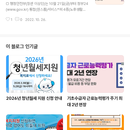
❶ 근로복지 사각지대 해소를 위해 노동시장 변화에 따른
□ 행정안전부(장관 이상민)는 10월 21일(금)부터 정부24
새로운 근로복지 수요에 적극 대응 ❷ 대.중소기업 간 상생
(www.gov.kr) 통합(원스톱)서비스*에 4종(노후생활지
협력을 통해 기업복지 격차가 시장 내에서 완화될 수 있도
원, 장애인지원, 서민금융지원, 내차관리)을 추가하여 총 1
록 규제를 완화하고, 운영 방법을 효율화 ❸ 취약계층별.근
1
0
2022. 10. 26.
1종을 서비스한다고 밝혔다. * 통합(원스톱)서비스 : 기관
로주기별 맞춤형 지원, 기반 시설 구..
별로 분산된 유관 서비스를 정부24에서 한 번에 안내받고
신청할 수 있는 서비스 □ 지난 2017년부터 행안부는 정
부24를 통해 일반국민을 비롯해 청년, 노인 등 사회 각 계
층의 일상생활과 직결된 다양한 서비스를 한 번에 신청할
이 블로그 인기글
수 있도록 통합(원스톱)서비스를 확대해 왔다. ○ 기존 서
비스 7종*(69개 서비스)에 신규 서비스 4종**(76개 서
비스)이 신규로 추가되면서 총 11종(총 145개 서비스)으로
확대된다. * 기존 7종 : 맘편한임신, 행복출산, 온종일돌
봄,..
2026년 청년월세 지원 신청 안내
기초수급자 근로능력평가 주기 최
대 2년 연장