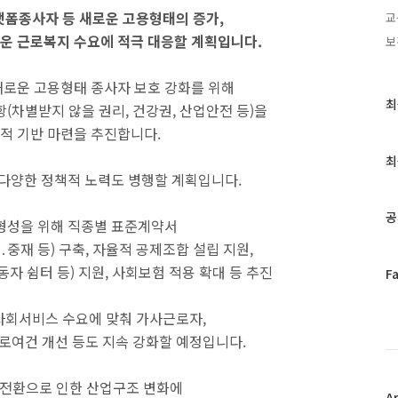
랫폼종사자 등 새로운 고용형태의 증가,
교
운 근로복지 수요에 적극 대응할 계획입니다.
보
새로운 고용형태 종사자 보호 강화를 위해
최
최
(차별받지 않을 권리, 건강권, 산업안전 등)을
근
적 기반 마련을 추진합니다.
글
과
최
인
 다양한 정책적 노력도 병행할 계획입니다.
기
글
공
 형성을 위해 직종별 표준계약서
중재 등) 구축, 자율적 공제조합 설립 지원,
 쉼터 등) 지원, 사회보험 적용 확대 등 추진
페
F
이
스
 사회서비스 수요에 맞춰 가사근로자,
북
로여건 개선 등도 지속 강화할 예정입니다.
트
위
터
 전환으로 인한 산업구조 변화에
플
A