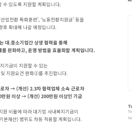
 수 있도록 지원할 계획입니다.
러
그
인
C
‘산업전환 특화훈련’, ‘노동전환지원금’ 등을
향후 확대해 나갈 예정입니다.
는 대.중소기업간 상생 협력을 통해
제를 완화하고, 운영 방법을 효율화할 계획입니다.
지기금이 지원할 수 있는
 및 지원요건 완화②를 추진합니다.
근로자 → (개선) 2.3차 협력업체 소속 근로자
0만원 이상 → (개선) 200만원 이상인 기금
방
T
지원 비율에 따라 대기업 사내복지기금이
To
문
자
Ye
 기본재산) 범위도 차등 적용할 계획입니다.
수