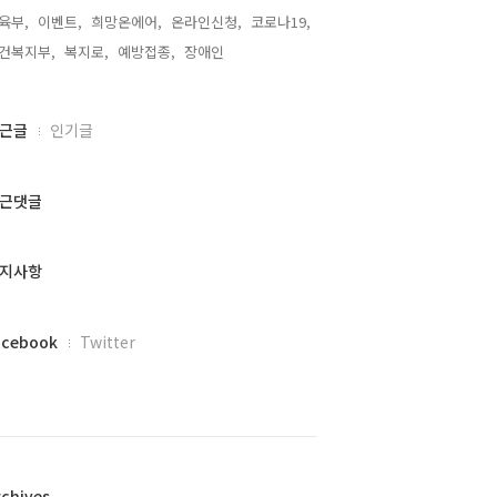
육부,
이벤트,
희망온에어,
온라인신청,
코로나19,
건복지부,
복지로,
예방접종,
장애인,
근글
인기글
근댓글
지사항
acebook
Twitter
rchives