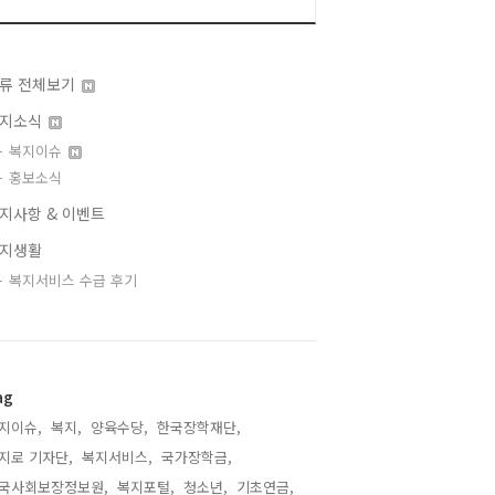
류 전체보기
지소식
복지이슈
홍보소식
지사항 & 이벤트
지생활
복지서비스 수급 후기
ag
지이슈,
복지,
양육수당,
한국장학재단,
지로 기자단,
복지서비스,
국가장학금,
국사회보장정보원,
복지포털,
청소년,
기초연금,