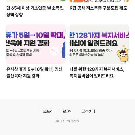
만 65세 이상 기초연금 월 소득인
9급 공채 저소득층 구분모집 제도
정액 상향
유사산 휴가 5→10일 확대, 임신
나를 위한 128가지 복지서비스,
출산육아 지원 강화
복지멤버십이 알려드려요
의안내
티스토리
로그인
고객센터
© Daum Corp.