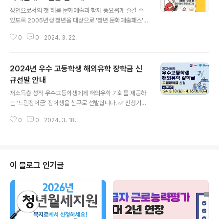
글 내용
성인으로서의 첫 해를 문화예술과 함께 풍요롭게 즐길 수
있도록 2005년생 청년을 대상으로 '청년 문화예술패스'를
발급 지원합니다. ✅ 지원대상 : 국내거주 2005년생 청년
0
0
2024. 3. 22.
✅ 발급기간 : 2024년 3월 28일(목)부터 ✅ 지원금액 : 1
인당 최대 15만원 ✅ 발급방법 : 협력예매처(인터파크,예스
24) 누리집과 모바일앱 아래의 카드뉴스에서 관련 내용 알
2024년 우수 고등학생 해외유학 장학금 신
아보세요😀 출처 : 문화체육관광부
규선발 안내
글 내용
저소득층 성적 우수고등학생에게 해외유학 기회를 제공하
는 '드림장학금' 장학생을 신규로 선발합니다. ✅ 신청기간
: 2024.3.18(월) 10시 ~ 4.16(화) 18시 ✅ 선발대상 : '2
0
0
2024. 3. 18.
4년 현재 국내 고등학교 2학년 또는 3학년 재학생 (총 30
명 이내) ✅ 제출서류 : 기초생활수급 또는 차상위계층대상
자 증명서 등 ✅ 신청방법 : 한국장학재단 누리집(http://w
ww.kosaf.go.kr)에서 학생이 온라인 신청 아래의 카드뉴
스에서 자세한 내용을 알아보세요! 출처 : 교육부, 한국장학
이 블로그 인기글
재단