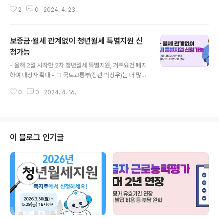
간 운영 후 전국확대 예정 - 보건복지부(장관 조규홍)는 4
2
0
2024. 4. 23.
월 16일(화) 인천, 울산, 충북, 전북 4개 지역을 ‘가족돌봄·
고립은둔청년 전담 시범사업’ 실시 지역으로 선정했다고
밝혔다. ‘가족돌봄·고립은둔청년 전담 시범사업’은 새로운
보증금·월세 관계없이 청년월세 특별지원 신
복지사각지대로 대두되고 있는 가족돌봄청년과 고립은둔
청년을 대상으로 지역사회 내 전담 기관((가칭)청년미래센
청가능
글 내용
터)을 설치하여, 센터에 소속된 전담 인력이 학교·병원 등과
- 올해 2월 시작한 2차 청년월세 특별지원, 거주요건 폐지
연계해 도움이 필요한 청년들을 발굴, 맞춤형 서비스를 지
하여 대상자 확대 - □ 국토교통부(장관 박상우)는 더 많은
원하는 사업이다. 도움이 필요한 청년들은 여러 기관을 거
청년의 주거 부담을 완화하기 위해 “청년월세 특별지원”
치지 않고, (가칭)청년미래센터에서 원스톱으로 상담, 정부
0
0
2024. 4. 16.
사업의 거주요건을 폐지하고, 이를 반영하여 4월 12일(금)
지원 서비스 연계, ..
부터 신규 대상자 신청을 받는다. ㅇ 이는 “국민과 함께하
는 민생토론회 스물한 번째, 도시혁신으로 만드는 새로운
한강의 기적”에서 발표(3.19)한「도시 공간·거주·품격 3대
혁신 방안」중 청년월세 특별지원 확대 방안에 따른 후속 조
이 블로그 인기글
치이다. □ 국토부는 지원의 사각지대를 해소하기 위해 거
주요건(보증금 5천만원 이하 및 월세 70만원 이하)을 폐지
하였다. ㅇ 청년층이 주로 거주하는 원룸, 오피스텔 등이 전
세에서 월세로 빠르게 전환되고 있는 점과 월세가 지속해
서 상승하는 상황을..