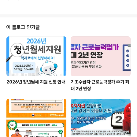
을 위해 국민건강보험공단 및 전국의 222개 학교밖청소년
하게 된..
지원센터(이하 꿈드림센터)와 함께 학교 밖 청소년 건강검
진을 연중 운영한다. ㅇ 학교 밖 청소년의 건강관리와 질
병 예방, 조기 발견을 위해 2016년부터 시행된 학교 밖 청
소년 건강검진은 9세 이상 18세 이하 학교 밖 청소년이라
이 블로그 인기글
면 누구나 무료(전액 국고 지원)로 3년에 한 번씩 건강검진
을 받을 수 있다. * 19세 학교 밖 청소년은 다른 국가건강
검진과 중복되지 않는 경우에 지원 가능 ㅇ 특히 올해부터
는 학교 밖 청소년의 건강검진 기본 항목이 17개에서 26
개로 확대*되었으며..
2026년 청년월세 지원 신청 안내
기초수급자 근로능력평가 주기 최
대 2년 연장