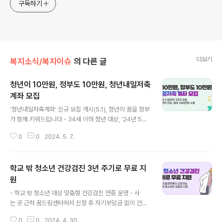
구독하기
더보기
복지소식/복지이슈
의 다른 글
청년이 10만원, 정부도 10만원, 청년내일저축
계좌 모집
글 내용
‘청년내일저축계좌’ 신규 모집 개시(5.1), 청년의 꿈을 정부
가 함께 키워드립니다 - 34세 이하 청년 대상, ’24년 5
월 1일부터 3주간 신규 모집 - - 매월 10만 원씩 저축해
0
0
2024. 5. 7.
서 3년 후 720만 원~1440만 원 수령 - 보건복지부(장
관 조규홍)는 5월 1일(수)부터 5월 21일(화)까지 3주
간 ‘청년내일저축계좌’ 2024년 신규 가입자를 모집한다
학교 밖 청소년 건강검진 3년 주기로 무료 지
고 밝혔다. 청년내일저축계좌는 일하는 저소득층 청년들
이 미래에 대비하여 목돈을 마련할 수 있도록 돕는 정부
원
글 내용
의 대표적인 청년 자산형성 지원사업이다. 일하는 청년(기
- 학교 밖 청소년 대상 맞춤형 건강검진 연중 운영 - 사
준 중위소득 50~100% 이하)이 3년간 매월 10만 원을 저
는 곳 근처 꿈드림센터에서 신청 후 자기부담금 없이 건강
축하면 정부가 월 10만 원을 지원하여, 만기 시에는 총 72
검진 지원 □ 여성가족부는 학교 밖 청소년의 건강한 성장
0만 원의 적립금(본인납입 360만 원 포함)과 이자를 수령
0
0
2024. 4. 30.