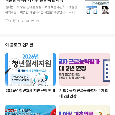
겨울철 복지위기가구 발굴·지원 대책
글 내용
올해는 5개 중점 분야를 중심으로 정책을 추진하여겨울철
취약계층의 따뜻한 겨울나기를 지원할 예정입니다. 자세한
사항은 아래 카드뉴스를 통해 확인해 주세요. 😊 출처 : 보
1
1
2024. 12. 13.
건복지부 ▼ 또 다른 복지로를 소개합니다 ▼
이 블로그 인기글
2026년 청년월세 지원 신청 안내
기초수급자 근로능력평가 주기 최
대 2년 연장