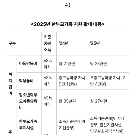
4.)
<2025년 한부모가족 지원 확대 내용>
기준
구분
중위
'24년
'25년
소득
63%
아동양육비
월 21만원
월 23만원
이하
복
63%
중고등학생 자녀
초중고등학생 자녀 (2
지
학용품비
이하
(1만 1천명)
만 4천명)
급
여
청소년학부
63%
모
아동양육
월 35만원
월 37만원
이하
비
소득기준면제(위기임
한부모가족
소득기준면제(위
산부, 출산지원시설,
복지시설
기임산부)
인구감소지역 *시설)
주