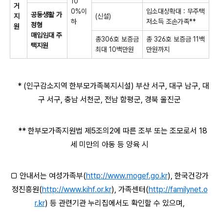
10
거
0%이
입소대상확대 : 무주택
공동생활 가
지
(신설)
하
저소득 조손가족**
정형
원
매입임
대 주
총306호 보증금
총 326호 보증금 11백
택지원
최대 10백만원
만원까지
* (인구감소지역 한부모가족복지시설) 부산 서구, 대구 남구, 대
구 서구, 충남 서천군, 전남 함평군, 경북 울진군
** 한부모가족지원법 제5조의2에 따른 조부 또는 조모로서 18
세 미만의 아동 등 양육 시
□ 안내서는 여성가족부(
http://www.mogef.go.kr
), 한국건강가
정진흥원(
http://www.kihf.or.kr
), 가족센터(
http://familynet.o
r.kr
) 등 관련기관 누리집에서도 확인할 수 있으며,