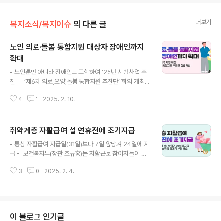
더보기
복지소식/복지이슈
의 다른 글
노인 의료·돌봄 통합지원 대상자 장애인까지
확대
글 내용
- 노인뿐만 아니라 장애인도 포함하여 ’25년 시범사업 추
진 -- ‘제6차 의료,요양,돌봄 통합지원 추진단’ 회의 개최,
본 사업 차질없이 준비 - 보건복지부(장관 조규홍)는 1월
4
1
2025. 2. 10.
24일(금) ‘제6차 의료ㆍ요양ㆍ돌봄 통합지원 추진단’회의
*를 개최하고, 노인, 장애인 등 대상별 전문가들과 함께 올
해 의료,돌봄 통합지원 시범사업 추진 방안 및 내년 3월 본
취약계층 자활급여 설 연휴전에 조기지급
사업 시행에 필요한 준비 사항 등을 종합적으로 점검했다.
글 내용
* (주재) 이기일 제1차관, (일시 및 장소) 09:30~11:30,
- 통상 자활급여 지급일(31일)보다 7일 앞당겨 24일에 지
비즈허브서울센터(서울역 부근) 의료ㆍ돌봄 통합지원은
급 - 보건복지부(장관 조규홍)는 자활근로 참여자들이 설
일상생활에 어려움을 겪는 사람이 살던 곳에서 건강한 생
연휴 전에 급여를 지급받도록 통상 급여지급일(매달 말일)
활을 영위할 수 있도록 시ㆍ군ㆍ구가 중심이 되어 돌봄 지
3
0
2025. 2. 4.
보다 7일 앞당겨 1월 24일에 지급하기로 했다. 자활근로
원을 통합ㆍ연계하여 제공하는 사업으로, 2024년 3월..
사업은 국민기초생활보장제도의 일환으로, 근로 능력이 있
는 기초생활수급자 및 차상위계층에 자활 일자리*를 제공
하고 근로에 따른 자활급여를 지급하여 탈수급과 자립을
지원하는 제도이다. * 집수리, 청소, 식기세척, 시설도
이 블로그 인기글