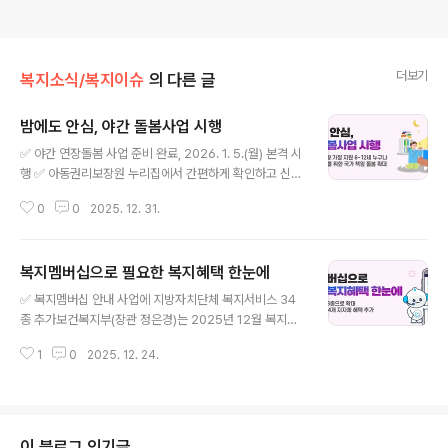
더보기
복지소식/복지이슈
의 다른 글
밤에도 안심, 야간 돌봄사업 시행
글 내용
✅ 야간 연장돌봄 사업 준비 완료, 2026. 1. 5.(월) 본격 시
행 ✅ 아동권리보장원 누리집에서 간편하게 확인하고 신청
하세요 보건복지부(장관 정은경)는 2026년 1월 5일부터
0
0
2025. 12. 31.
전국 360개소 방과 후 돌봄시설*에서 ‘야간 연장돌봄 사
업’(일반20시→ 야간22/24시까지 연장운영**)을 실시
한다고 밝혔다. * 지역아동센터 4,195개 / 다함께돌봄센터
복지멤버십으로 필요한 복지혜택 한눈에
1,312개 (통상 13~20시까지 운영 원칙) ** 총 360개소:
글 내용
밤10시 A형 326개, 밤12시B형 34개 야간 연장돌봄 사
✅ 복지멤버십 안내 사업에 지방자치단체 복지서비스 34
업은 지난 6월과 7월 아파트 화재로 인한 아동 사망 사건
종 추가보건복지부(장관 정은경)는 2025년 12월 복지멤
에 대응한 범부처 대책의 일환으로(9.3, 국무총리 주재 현
버십(‘맞춤형 급여 안내’) 안내 사업에 지방자치단체 복지
안점검회의), 경조사, 맞벌이 부부 야근, 저녁시간 생업 등
1
0
2025. 12. 24.
서비스 34종을 추가하여, 전체 안내 대상 사업을 129종에
피치못할 사정으로 귀가가 늦어진..
서 163종까지 확대하였다고 밝혔다. 복지멤버십은 가입자
의 연령·소득·재산 등을 분석하여 국민이 받을 수 있는 복지
서비스를 맞춤형으로 안내하는 제도로, 올해 중앙부처 2종
사업*을 추가하여 현재 129종의 복지서비스**를 안내 중
이 블로그 인기글