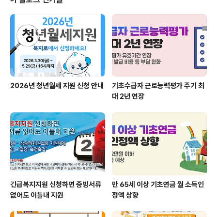
이다. * 환경보건이용권(기후에너지환경부), 장애인 취업
성공패키지(고용노동부) ** 중앙부처 복지서비스 84종,
지방자치단체 복지서비스 45종 12월에는 ▲ 국민기초생
활수급자·중증장애인 세대 수도요금 감면(서울), ▲ 산후조
리비 지원사업(..
2026년 청년월세 지원 신청 안내
기초수급자 근로능력평가 주기 최
대 2년 연장
긴급복지지원 신청하면 증빙서류
만 65세 이상 기초연금 월 소득인
없어도 이틀내 지원
정액 상향