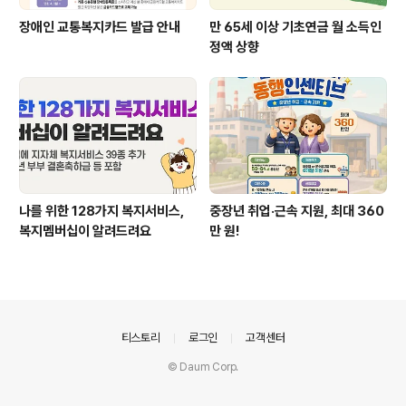
장애인 교통복지카드 발급 안내
만 65세 이상 기초연금 월 소득인
정액 상향
나를 위한 128가지 복지서비스,
중장년 취업·근속 지원, 최대 360
복지멤버십이 알려드려요
만 원!
의안내
티스토리
로그인
고객센터
© Daum Corp.