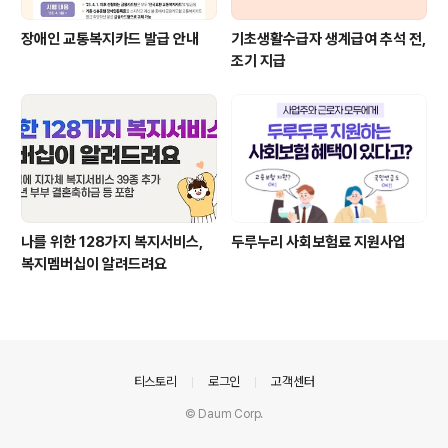
장애인 교통복지카드 발급 안내
기초생활수급자 생계급여 추석 전,
조기 지급
나를 위한 128가지 복지서비스,
두루누리 사회보험료 지원사업
복지멤버십이 알려드려요
의안내
티스토리
로그인
고객센터
© Daum Corp.