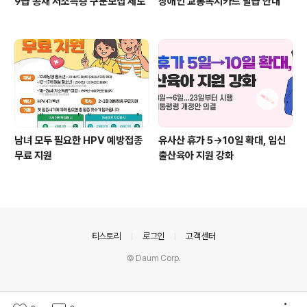
9급 공채 저소득층 구분모집 제도
장애인 교통복지카드 발급 안내
남녀 모두 필요한 HPV 예방접종
유사산 휴가 5→10일 확대, 임신
무료 지원
출산육아 지원 강화
의안내
티스토리
로그인
고객센터
© Daum Corp.