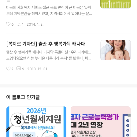
글 내용
미국의 사회복지 서비스 접근 국토 면적이 큰 미국은 일찍
부터 지방분권을 정착시켰고, 지역사회에서 일어나는 문제
를 스스로파악하고 해결하는 경우가 많았습니다. 사회복지
6
1
2014. 1. 2.
정책이라 하면 공적인 의미가 큰 우리나라와 비교해 미국
은 사적인시장에 사회복지 정책과 서비스 전달을 의존하는
정도가 큽니다. 사적인 시장에는 영리를 목적으로 하는 서
[복지로 기자단] 출산 후 행복가득 캐나다
비스뿐만 아니라 비영리 단체가 제공하는 서비스가 있습니
글 내용
다. 내가 가진 자산과 소득의 일부를 세금을 통하여 타인에
출산 후 행복가득 캐나다 마지막 특별미션 ' 우리나라에도
게나누어주기보다 스스로 선택한 비영리 단체에 기부하여
도입되었으면 하는 부러운 다른나라 복지' 를 봤을때, 바로
직접적인 나눔을 실천합니다. 그리고, 정부는 이러한 비영
생각난 단어 두개. ' 은퇴 및 노인 연금', '임산부를 위한 복
리 단체들과 긴밀하게 일합니다. 지역사회에서 살아가는
2
6
2013. 12. 31.
지' 애초에 은퇴 및 노인연금에 관심이 많아 ' 은퇴 및 노인
개인들과 물리적으로가깝고, 친밀하게 일하는 비영리 단체
연금' 에 관한 기사를 쓸 작정이였으나, 이번에 저희 이모께
들이 어떤 일들을 하는지, 어떤장점들이 있는지를 알아보
서 늦둥이를 낳으시는 과정을 지켜보며 임산부를 위한 복
도..
지를 다루기로 최종 결정하였습니다. 임산부를 위한 획기
적인 복지로 저출산 현상을 막아보아요!! 캐나다의 임산부
이 블로그 인기글
를 위한 복지, 무엇이 있을까요? :) (1) 의료품을 제외한 모
든 신생아 용품의 제공. 입원기간 동안, 산모를 위한 영양식
단뿐만 아니라 신생아를 위한 기저귀, 간단한 유아 옷, 젖병
등의 물품을 모자름 없이 제공됩니다. 신생아와 산모에게
필요한 ..