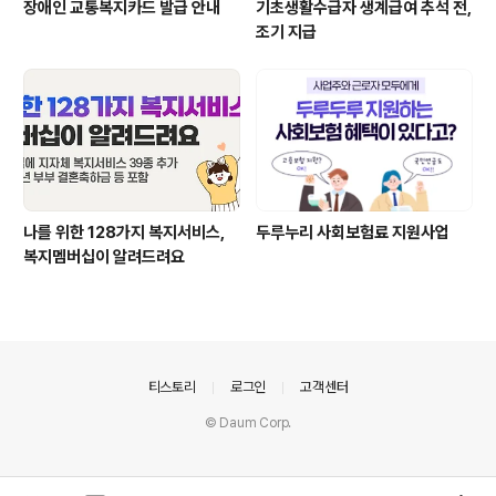
장애인 교통복지카드 발급 안내
기초생활수급자 생계급여 추석 전,
조기 지급
나를 위한 128가지 복지서비스,
두루누리 사회보험료 지원사업
복지멤버십이 알려드려요
의안내
티스토리
로그인
고객센터
© Daum Corp.