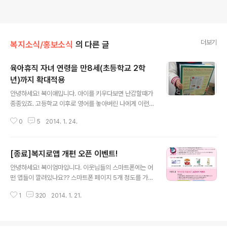
더보기
복지소식/홍보소식
의 다른 글
육아휴직 자녀 연령을 만8세(초등학교 2학
년)까지 확대적용
글 내용
안녕하세요! 복이애밉니다. 아이를 키우다보면 난감할때가
종종있죠. 고등학교 이후로 영어를 놓아버린 나에게 이런
책을 읽어달라고 가져올때 그것도 공공장소에서! 그리고...
0
5
2014. 1. 24.
오늘 아침에 있었던 사건을 이웃님들께 고자질하며 오늘
포스팅을 시작할까 합니다. 아침에 일어나 아침밥 준비를
하고 있는데, 복이가 깨어나 눈을 비비며 거실로 나왔습니
[종료]복지로앱 개편 오픈 이벤트!
다. 그 모습이 얼마나 귀엽던지 엄마미소를 지으며 그녀를
글 내용
맞이할 준비를 했습니다. "복이야 이리온~ 엄마가 안아줄
안녕하세요! 복이엄마입니다. 이웃님들의 스마트폰에는 어
께~" 라는 얼굴로 무릎을 꿇고 두 손을 벌려 복이를 안아줄
떤 앱들이 깔려있나요?? 스마트폰 페이지 5개 정도를 가득
포즈를 취했는데... 복이가 향한 곳은... . . . . "아빠~~~~~
메운 많은 앱들이 깔려 있지만 정작 자주 사용하는 앱은 포
~~" 헉! 굳이 엄마를 거쳐 아빠에게 안겨드는 복이! 이럴
1
320
2014. 1. 21.
털앱이나 버스도착정보, 지하철 최단거리 검색, 지도검색
수가 있습니까!!! 밥도 내가 만들어주고! 끙가도 처리해주
정도가 아닌가요? 그래서 일상생활 속에서 유용한 좋은 모
고! 옷도 깨..
바일앱을 소개해드리려고 합니다. 바로바로바로~~~ "복