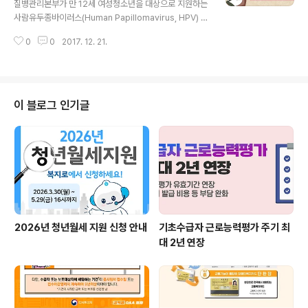
질병관리본부가 만 12세 여성청소년을 대상으로 지원하는
경력단절 여성들이 보다 가까운 곳에서 취업지원 서비스를
사람유두종바이러스(Human Papillomavirus, HPV) 예
받을 수 있게 된다. 공공부문의 여성 고위직이 획기적으로
방접종을무료 지원 대상인 2004년, 2005년 출생 여성
확대될 수 있도록「공공부문 여성대표성 제고 5개년 계획
0
0
2017. 12. 21.
청소년들이 빠짐없이 받도록 독려했습니다. 사람유두종바
('18~'22)」이..
이러스(HPV)는 생식기 감염을 일으키는 흔한 바이러스로,
지속 감염시 자궁경부암(자궁의 입구인 자궁경부에 발생하
는 악성 종양이며우리나라에서 한 해 약 3,500명의 환자
가 발생하고 약 900여 명이 사망함) 등 관련 암의 원인이
이 블로그 인기글
됩니다.특히 고위험 유전형인 HPV(16, 18형) 감염은 자궁
경부암 원인의 70%로 지목되어 이를 예방하기 위해 백신
을 접종하고 있는데요, 특히 2004년생 중 아직 1차 접종
을 하지 않은 약 37%(약 8만5000명)의 여성 청소년들은
올해 12..
2026년 청년월세 지원 신청 안내
기초수급자 근로능력평가 주기 최
대 2년 연장