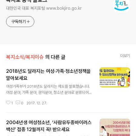
대한민국 대표 복지포털 www.bokjiro.go.kr
구독하기
더보기
복지소식/복지이슈
의 다른 글
2018년도 달라지는 여성·가족·청소년정책을
알아보세요
글 내용
여성가족부가 2018년도 달라지는 제도를 발표했습니다.
여성 분야, 가족 분야, 권익분야, 청소년 분야로 분류되어
안내되었는데요, 어떤 내용이 담겨 있는지, 함께 보실까요?
1
0
2017. 12. 27.
■ 여성분야 혼인·육아·가사 등으로 경력이 단절된 여성의
경제활동 참여 촉진을 위해 '경력단절여성 취업정보서비스
(saeil.mogef.go.kr)'가 본격 운영된다. 여성새로일하기
2004년생 여성청소년, ‘사람유두종바이러스
센터(이하 '새일센터')에서 운영하는 각종 직업훈련과정,
인턴십 등을 온라인을 통해 간편하게 신청할 수 있게 된다.
백신’ 접종 12월까지 꼭! 받으세요
글 내용
새일센터는 내년 5개소가 추가 지정(155→160개소)돼