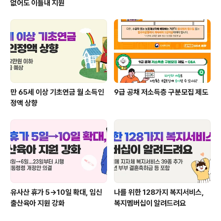
없어도 이틀내 지원
만 65세 이상 기초연금 월 소득인
9급 공채 저소득층 구분모집 제도
정액 상향
유사산 휴가 5→10일 확대, 임신
나를 위한 128가지 복지서비스,
출산육아 지원 강화
복지멤버십이 알려드려요