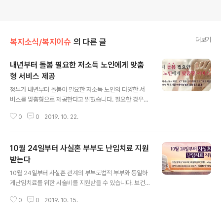
더보기
복지소식/복지이슈
의 다른 글
내년부터 돌봄 필요한 저소득 노인에게 맞춤
형 서비스 제공
글 내용
정부가 내년부터 돌봄이 필요한 저소득 노인의 다양한 서
비스를 맞춤형으로 제공한다고 밝혔습니다. 필요한 경우
여러 서비스를 동시에 지원하며독거노인의 안전을 다방면
0
0
2019. 10. 22.
으로 관리하여위험에 즉각 대처하기 위해 최신 기술을 적
극 활용할 예정입니다. 보건복지부는 기존의 6개 노인돌봄
서비스를 통합 및 개편하여 내년 1월부터 개별 노인의 욕구
10월 24일부터 사실혼 부부도 난임치료 지원
에 따라 맞춤형으로 제공합니다. 돌봄이 필요한 노인을 분
류*하고구체적인 서비스 내용과 양은 필요에 따라 정해집
받는다
글 내용
니다.* 안심서비스군, 일반돌봄군, 중점돌봄군, 특화사업대
10월 24일부터 사실혼 관계의 부부도법적 부부와 동일하
상군, 사후관리군 이 외에도 독거노인의 우울감 등을 줄이
게난임치료를 위한 시술비를 지원받을 수 있습니다. 보건
는 사업으로독거노인 사회관계 활성화 사업 수행 기관을
복지부는 그간 혼인신고를 한 부부에게만난임치료가 가능
확대해은둔형 노인에게 사회적 교류를 지원할 예정입니다.
0
0
2019. 10. 15.
했지만모자보건법의 개정에 따라사실상 혼인관계에 있는
현재 노인돌봄 서비스를 받는 경우에는별도의 신청없이 서
부부도 난임치료 시술이 가능하게 됐다고 밝혔습니다. 사
비..